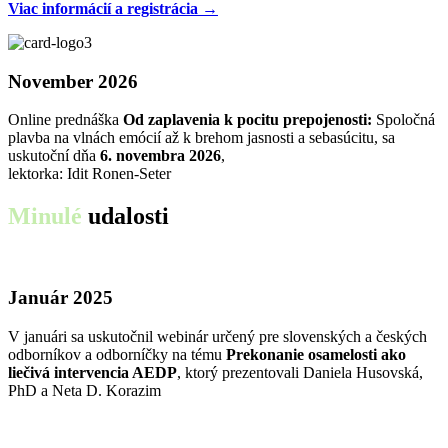
Viac informácií a registrácia →
November 2026
Online prednáška
Od zaplavenia k pocitu prepojenosti:
Spoločná
plavba na vlnách emócií až k brehom jasnosti a sebasúcitu, sa
uskutoční dňa
6. novembra 2026
,
lektorka: Idit Ronen-Seter
Minulé
udalosti
Január 2025
V januári sa uskutočnil webinár určený pre slovenských a českých
odborníkov a odborníčky na tému
Prekonanie osamelosti ako
liečivá intervencia AEDP
, ktorý prezentovali Daniela Husovská,
PhD a Neta D. Korazim