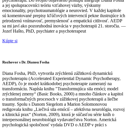
psychoterapií. Do svojho objavného prístupu integruje Diana Fosha
a jej spolupracovníci teóriu vzťahovej väzby, výskumy
emocionality, psychotraumatológie a neurovied. V každej kapitole
sú komentované prepisy kľúčových intervencií pekne ilustrujúce ich
prirodzenú vnímavosť, premyslenosť a empatickú citlivosť. AEDP
sa mi javí ako pozoruhodná inovácia v psychoterapii 21. storočia. —
Jozef Hašto, PhD, psychiater a psychoterapeut
Kúpte si
Rozhovor s Dr. Dianou Fosha
Diana Fosha, PhD, vytvorila zrýchlenú zážitkovú dynamickú
psychoterapiu (Accelerated Experiential Dynamic Psychotherapy,
AEDP), čo je model krátkodobej psychoterapie zameraný na
transformáciu. Napísla knihu "Transformujúca sila emóci; model
zrýchlenej zmeny“ (Basic Books, 2000) a mnoho článkov a kapitol
o transformačných procesoch v zážitkovej psychoterapii a liečbe
traumy. Spolu s Danom Siegelom a Marion Solomonovou
redigovala knihu „Liečivá sila emócií – afektívna neurológia, rozvoj
a klinická prax“ (Norton, 2009), ktorá je súčasťou série kníh o
interpersonálnej neurobiológii vydavateľstva Norton. Americká
psychologická spoločnosť vydala DVD o AEDP v práci s