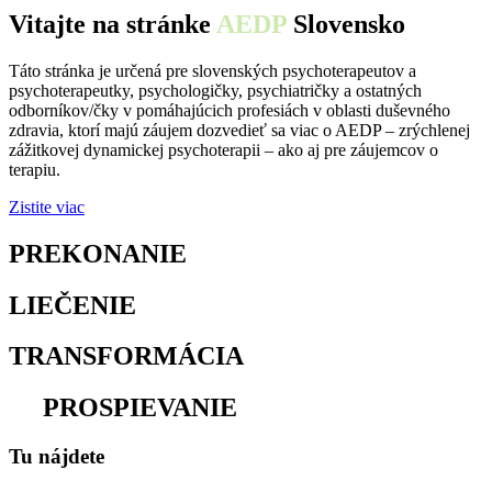
Vitajte na stránke
AEDP
Slovensko
Táto stránka je určená pre slovenských psychoterapeutov a
psychoterapeutky, psychologičky, psychiatričky a ostatných
odborníkov/čky v pomáhajúcich profesiách v oblasti duševného
zdravia, ktorí majú záujem dozvedieť sa viac o AEDP – zrýchlenej
zážitkovej dynamickej psychoterapii – ako aj pre záujemcov o
terapiu.
Zistite viac
PREKONANIE
osamelosti
LIEČENIE
traumy
TRANSFORMÁCIA
utrpenia
na
PROSPIEVANIE
Tu nájdete