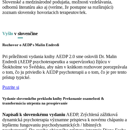
Slovenské a medzinárodné podujatia, možnosti vzdelávania,
odbornú literatúru ako aj (veríme, že postupne sa rozširujúci)
zoznam slovensky hovoriacich terapeutov/iek.
Vyšlo
v
slo
venčine
Rozhovor o AEDP s Malin Endredi
Pri príležitosti vydania knihy AEDP 2.0 sme oslovili Dr. Malin
Endredi (AEDP psychoterapeutku a supervízorku) žijúcu v
Štokholme vo Švédsku, aby nám v krátkom rozhovore porozprávala
o tom, čo ju priviedlo k AEDP psychoterapii a o tom, čo je pre tento
prístup typické.
Pozrite si
Vydanie slovenského prekladu knihy Prekonanie osamelosti &
transformácia utrpenia na prospievanie
Napísali k slovenskému vydaniu
AEDP, Zrýchlená zážitková
dynamická psychoterapia významne prispieva k novému chápaniu a
lepšiemu fungovaniu psychodynamických / hlbinných