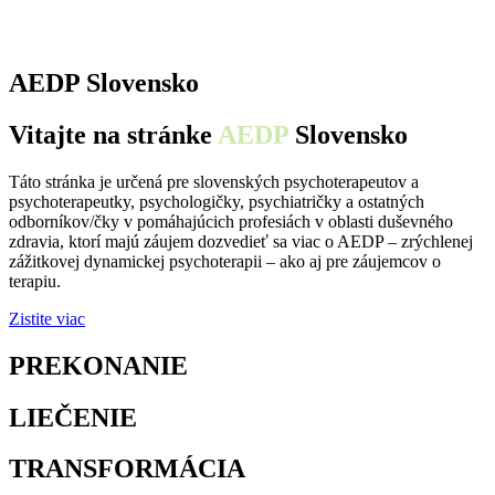
AEDP Slovensko
Vitajte na stránke
AEDP
Slovensko
Táto stránka je určená pre slovenských psychoterapeutov a
psychoterapeutky, psychologičky, psychiatričky a ostatných
odborníkov/čky v pomáhajúcich profesiách v oblasti duševného
zdravia, ktorí majú záujem dozvedieť sa viac o AEDP – zrýchlenej
zážitkovej dynamickej psychoterapii – ako aj pre záujemcov o
terapiu.
Zistite viac
PREKONANIE
osamelosti
LIEČENIE
traumy
TRANSFORMÁCIA
utrpenia