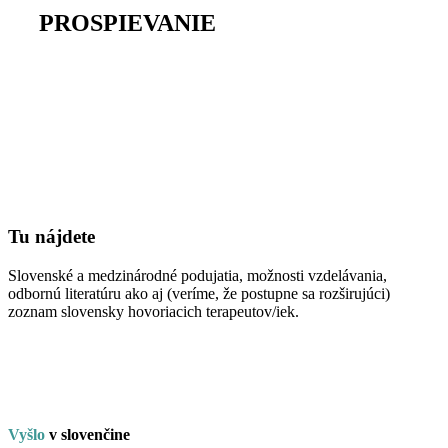
na
PROSPIEVANIE
Tu nájdete
Slovenské a medzinárodné podujatia, možnosti vzdelávania,
odbornú literatúru ako aj (veríme, že postupne sa rozširujúci)
zoznam slovensky hovoriacich terapeutov/iek.
Vyšlo
v
slo
venčine