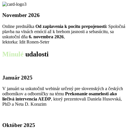
November 2026
Online prednáška
Od zaplavenia k pocitu prepojenosti:
Spoločná
plavba na vlnách emócií až k brehom jasnosti a sebasúcitu, sa
uskutoční dňa
6. novembra 2026
,
lektorka: Idit Ronen-Seter
Minulé
udalosti
Január 2025
V januári sa uskutočnil webinár určený pre slovenských a českých
odborníkov a odborníčky na tému
Prekonanie osamelosti ako
liečivá intervencia AEDP
, ktorý prezentovali Daniela Husovská,
PhD a Neta D. Korazim
Október 2025