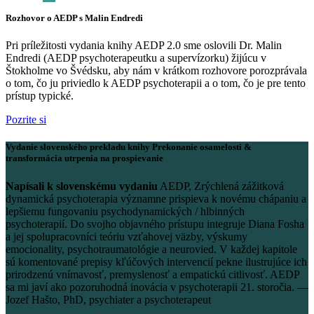
Rozhovor o AEDP s Malin Endredi
Pri príležitosti vydania knihy AEDP 2.0 sme oslovili Dr. Malin
Endredi (AEDP psychoterapeutku a supervízorku) žijúcu v
Štokholme vo Švédsku, aby nám v krátkom rozhovore porozprávala
o tom, čo ju priviedlo k AEDP psychoterapii a o tom, čo je pre tento
prístup typické.
Pozrite si
Vydanie slovenského prekladu knihy Prekonanie osamelosti &
transformácia utrpenia na prospievanie
Napísali k slovenskému vydaniu
AEDP, Zrýchlená zážitková
dynamická psychoterapia významne prispieva k novému chápaniu a
lepšiemu fungovaniu psychodynamických / hlbinných
psychoterapií. Do svojho objavného prístupu integruje Diana Fosha
a jej spolupracovníci teóriu vzťahovej väzby, výskumy
emocionality, psychotraumatológie a neurovied. V každej kapitole
sú komentované prepisy kľúčových intervencií pekne ilustrujúce ich
prirodzenú vnímavosť, premyslenosť a empatickú citlivosť. AEDP
sa mi javí ako pozoruhodná inovácia v psychoterapii 21. storočia. —
Jozef Hašto, PhD, psychiater a psychoterapeut