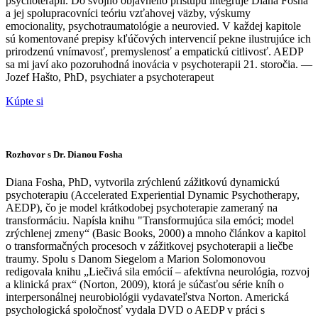
psychoterapií. Do svojho objavného prístupu integruje Diana Fosha
a jej spolupracovníci teóriu vzťahovej väzby, výskumy
emocionality, psychotraumatológie a neurovied. V každej kapitole
sú komentované prepisy kľúčových intervencií pekne ilustrujúce ich
prirodzenú vnímavosť, premyslenosť a empatickú citlivosť. AEDP
sa mi javí ako pozoruhodná inovácia v psychoterapii 21. storočia. —
Jozef Hašto, PhD, psychiater a psychoterapeut
Kúpte si
Rozhovor s Dr. Dianou Fosha
Diana Fosha, PhD, vytvorila zrýchlenú zážitkovú dynamickú
psychoterapiu (Accelerated Experiential Dynamic Psychotherapy,
AEDP), čo je model krátkodobej psychoterapie zameraný na
transformáciu. Napísla knihu "Transformujúca sila emóci; model
zrýchlenej zmeny“ (Basic Books, 2000) a mnoho článkov a kapitol
o transformačných procesoch v zážitkovej psychoterapii a liečbe
traumy. Spolu s Danom Siegelom a Marion Solomonovou
redigovala knihu „Liečivá sila emócií – afektívna neurológia, rozvoj
a klinická prax“ (Norton, 2009), ktorá je súčasťou série kníh o
interpersonálnej neurobiológii vydavateľstva Norton. Americká
psychologická spoločnosť vydala DVD o AEDP v práci s