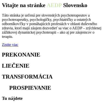
Vitajte na stránke
AEDP
Slovensko
Táto stránka je určená pre slovenských psychoterapeutov a
psychoterapeutky, psychologičky, psychiatričky a ostatných
odborníkov/čky v pomáhajúcich profesiách v oblasti duševného
zdravia, ktorí majú záujem dozvedieť sa viac o AEDP – zrýchlenej
zážitkovej dynamickej psychoterapii – ako aj pre záujemcov o
terapiu.
Zistite viac
PREKONANIE
osamelosti
LIEČENIE
traumy
TRANSFORMÁCIA
utrpenia
na
PROSPIEVANIE
Tu nájdete