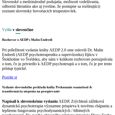
Slovenské a medzinárodné podujatia, možnosti vzdelávania,
odbornú literatúru ako aj (veríme, že postupne sa rozširujúci)
zoznam slovensky hovoriacich terapeutov/iek.
Vyšlo
v
slo
venčine
Rozhovor o AEDP s Malin Endredi
Pri príležitosti vydania knihy AEDP 2.0 sme oslovili Dr. Malin
Endredi (AEDP psychoterapeutku a supervízorku) žijúcu v
Štokholme vo Švédsku, aby nám v krátkom rozhovore porozprávala
o tom, čo ju priviedlo k AEDP psychoterapii a o tom, čo je pre tento
prístup typické.
Pozrite si
Vydanie slovenského prekladu knihy Prekonanie osamelosti &
transformácia utrpenia na prospievanie
Napísali k slovenskému vydaniu
AEDP, Zrýchlená zážitková
dynamická psychoterapia významne prispieva k novému chápaniu a
lepšiemu fungovaniu psychodynamických / hlbinných