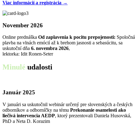
Viac informácií a registrácia →
November 2026
Online prednáška
Od zaplavenia k pocitu prepojenosti:
Spoločná
plavba na vlnách emócií až k brehom jasnosti a sebasúcitu, sa
uskutoční dňa
6. novembra 2026
,
lektorka: Idit Ronen-Seter
Minulé
udalosti
Január 2025
V januári sa uskutočnil webinár určený pre slovenských a českých
odborníkov a odborníčky na tému
Prekonanie osamelosti ako
liečivá intervencia AEDP
, ktorý prezentovali Daniela Husovská,
PhD a Neta D. Korazim