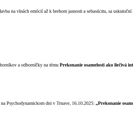
avba na vlnách emócií až k brehom jasnosti a sebasúcitu, sa uskutoční
odborníkov a odborníčky na tému
Prekonanie osamelosti ako liečivá 
ie na Psychodynamickom dni v Trnave, 16.10.2025:
„Prekonanie osame