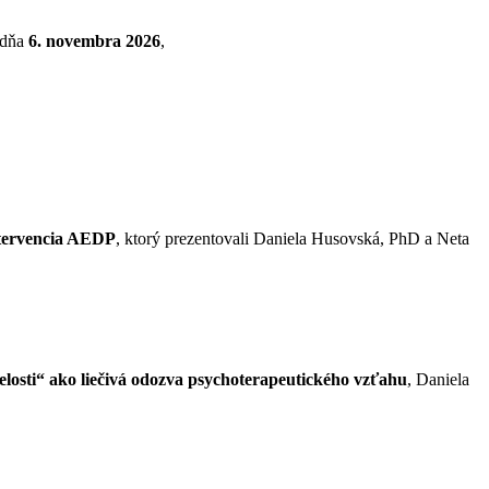
 dňa
6. novembra 2026
,
intervencia AEDP
, ktorý prezentovali Daniela Husovská, PhD a Neta
losti“ ako liečivá odozva psychoterapeutického vzťahu
, Daniela