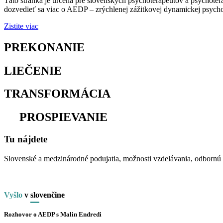
Táto stránka je určená pre slovenských psychoterapeutov a psychoter
dozvedieť sa viac o AEDP – zrýchlenej zážitkovej dynamickej psychot
Zistite viac
PREKONANIE
osamelosti
LIEČENIE
traumy
TRANSFORMÁCIA
utrpenia
na
PROSPIEVANIE
Tu nájdete
Slovenské a medzinárodné podujatia, možnosti vzdelávania, odbornú li
Vyšlo
v
slo
venčine
Rozhovor o AEDP s Malin Endredi