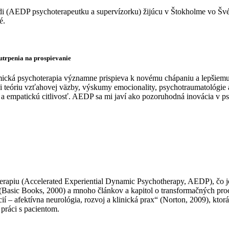
redi (AEDP psychoterapeutku a supervízorku) žijúcu v Štokholme vo Šv
é.
utrpenia na prospievanie
cká psychoterapia významne prispieva k novému chápaniu a lepšiemu
íci teóriu vzťahovej väzby, výskumy emocionality, psychotraumatológi
 a empatickú citlivosť. AEDP sa mi javí ako pozoruhodná inovácia v ps
erapiu (Accelerated Experiential Dynamic Psychotherapy, AEDP), čo j
(Basic Books, 2000) a mnoho článkov a kapitol o transformačných proc
– afektívna neurológia, rozvoj a klinická prax“ (Norton, 2009), ktorá 
ráci s pacientom.