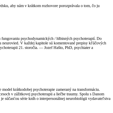
édsku, aby nám v krátkom rozhovore porozprávala o tom, čo ju
 fungovaniu psychodynamických / hlbinných psychoterapií. Do
e a neurovied. V každej kapitole sú komentované prepisy kľúčových
ychoterapii 21. storočia. — Jozef Hašto, PhD, psychiater a
e model krátkodobej psychoterapie zameraný na transformáciu.
esoch v zážitkovej psychoterapii a liečbe traumy. Spolu s Danom
je súčasťou série kníh o interpersonálnej neurobiológii vydavateľstva