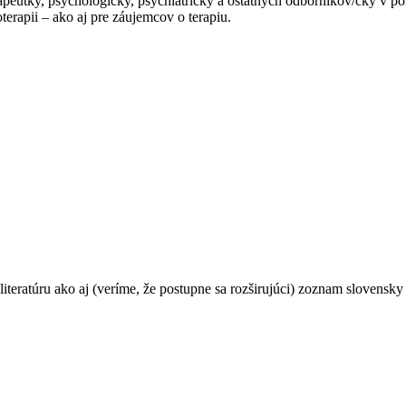
apeutky, psychologičky, psychiatričky a ostatných odborníkov/čky v po
erapii – ako aj pre záujemcov o terapiu.
teratúru ako aj (veríme, že postupne sa rozširujúci) zoznam slovensky 