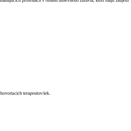
máhajúcich profesiách v oblasti duševného zdravia, ktorí majú záujem
hovoriacich terapeutov/iek.