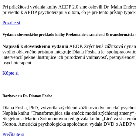
Pri príležitosti vydania knihy AEDP 2.0 sme oslovili Dr. Malin End
priviedlo k AEDP psychoterapii a o tom, čo je pre tento prístup typick
Pozrite si
Vydanie slovenského prekladu knihy Prekonanie osamelosti & transformácia 
Napísali k slovenskému vydaniu
AEDP, Zrýchlená zážitková dynami
svojho objavného prístupu integruje Diana Fosha a jej spolupracovn
intervencií pekne ilustrujúce ich prirodzenú vnímavosť, premyslenosť
psychoterapeut
Kúpte si
Rozhovor s Dr. Dianou Fosha
Diana Fosha, PhD, vytvorila zrýchlenú zážitkovú dynamickú psychot
Napísla knihu "Transformujúca sila emóci; model zrýchlenej zmeny“ 
Siegelom a Marion Solomonovou redigovala knihu „Liečivá sila emócií 
Norton. Americká psychologická spoločnosť vydala DVD o AEDP v p
Prečítajte si