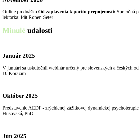
Online prednáška
Od zaplavenia k pocitu prepojenosti:
Spoločná pl
lektorka: Idit Ronen-Seter
Minulé
udalosti
Január 2025
V januári sa uskutočnil webinár určený pre slovenských a českých 
D. Korazim
Október 2025
Predstavenie AEDP - zrýchlenej zážitkovej dynamickej psychoterap
Husovská, PhD
Jún 2025