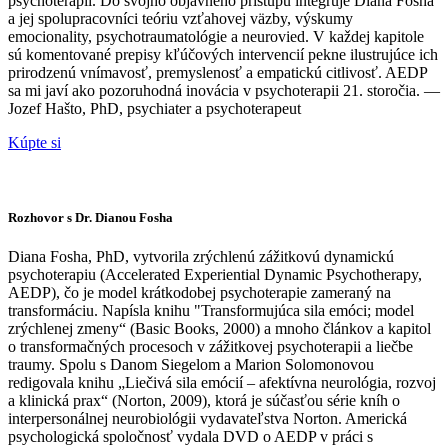
psychoterapií. Do svojho objavného prístupu integruje Diana Fosha
a jej spolupracovníci teóriu vzťahovej väzby, výskumy
emocionality, psychotraumatológie a neurovied. V každej kapitole
sú komentované prepisy kľúčových intervencií pekne ilustrujúce ich
prirodzenú vnímavosť, premyslenosť a empatickú citlivosť. AEDP
sa mi javí ako pozoruhodná inovácia v psychoterapii 21. storočia. —
Jozef Hašto, PhD, psychiater a psychoterapeut
Kúpte si
Rozhovor s Dr. Dianou Fosha
Diana Fosha, PhD, vytvorila zrýchlenú zážitkovú dynamickú
psychoterapiu (Accelerated Experiential Dynamic Psychotherapy,
AEDP), čo je model krátkodobej psychoterapie zameraný na
transformáciu. Napísla knihu "Transformujúca sila emóci; model
zrýchlenej zmeny“ (Basic Books, 2000) a mnoho článkov a kapitol
o transformačných procesoch v zážitkovej psychoterapii a liečbe
traumy. Spolu s Danom Siegelom a Marion Solomonovou
redigovala knihu „Liečivá sila emócií – afektívna neurológia, rozvoj
a klinická prax“ (Norton, 2009), ktorá je súčasťou série kníh o
interpersonálnej neurobiológii vydavateľstva Norton. Americká
psychologická spoločnosť vydala DVD o AEDP v práci s