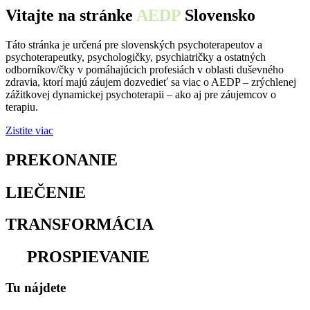
Vitajte na stránke
AEDP
Slovensko
Táto stránka je určená pre slovenských psychoterapeutov a
psychoterapeutky, psychologičky, psychiatričky a ostatných
odborníkov/čky v pomáhajúcich profesiách v oblasti duševného
zdravia, ktorí majú záujem dozvedieť sa viac o AEDP – zrýchlenej
zážitkovej dynamickej psychoterapii – ako aj pre záujemcov o
terapiu.
Zistite viac
PREKONANIE
osamelosti
LIEČENIE
traumy
TRANSFORMÁCIA
utrpenia
na
PROSPIEVANIE
Tu nájdete