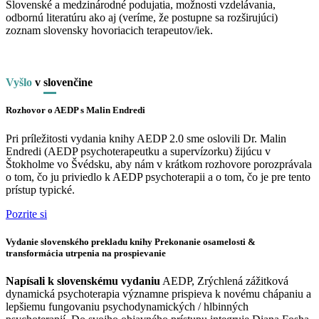
Slovenské a medzinárodné podujatia, možnosti vzdelávania,
odbornú literatúru ako aj (veríme, že postupne sa rozširujúci)
zoznam slovensky hovoriacich terapeutov/iek.
Vyšlo
v
slo
venčine
Rozhovor o AEDP s Malin Endredi
Pri príležitosti vydania knihy AEDP 2.0 sme oslovili Dr. Malin
Endredi (AEDP psychoterapeutku a supervízorku) žijúcu v
Štokholme vo Švédsku, aby nám v krátkom rozhovore porozprávala
o tom, čo ju priviedlo k AEDP psychoterapii a o tom, čo je pre tento
prístup typické.
Pozrite si
Vydanie slovenského prekladu knihy Prekonanie osamelosti &
transformácia utrpenia na prospievanie
Napísali k slovenskému vydaniu
AEDP, Zrýchlená zážitková
dynamická psychoterapia významne prispieva k novému chápaniu a
lepšiemu fungovaniu psychodynamických / hlbinných