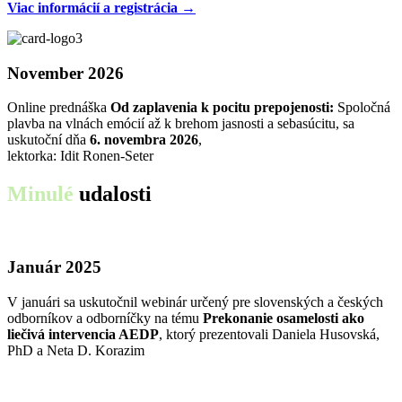
Viac informácií a registrácia →
November 2026
Online prednáška
Od zaplavenia k pocitu prepojenosti:
Spoločná
plavba na vlnách emócií až k brehom jasnosti a sebasúcitu, sa
uskutoční dňa
6. novembra 2026
,
lektorka: Idit Ronen-Seter
Minulé
udalosti
Január 2025
V januári sa uskutočnil webinár určený pre slovenských a českých
odborníkov a odborníčky na tému
Prekonanie osamelosti ako
liečivá intervencia AEDP
, ktorý prezentovali Daniela Husovská,
PhD a Neta D. Korazim