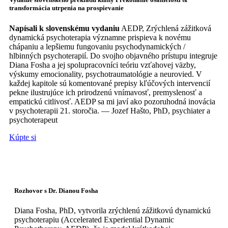
transformácia utrpenia na prospievanie
Napísali k slovenskému vydaniu
AEDP, Zrýchlená zážitková
dynamická psychoterapia významne prispieva k novému
chápaniu a lepšiemu fungovaniu psychodynamických /
hlbinných psychoterapií. Do svojho objavného prístupu integruje
Diana Fosha a jej spolupracovníci teóriu vzťahovej väzby,
výskumy emocionality, psychotraumatológie a neurovied. V
každej kapitole sú komentované prepisy kľúčových intervencií
pekne ilustrujúce ich prirodzenú vnímavosť, premyslenosť a
empatickú citlivosť. AEDP sa mi javí ako pozoruhodná inovácia
v psychoterapii 21. storočia. — Jozef Hašto, PhD, psychiater a
psychoterapeut
Kúpte si
Rozhovor s Dr. Dianou Fosha
Diana Fosha, PhD, vytvorila zrýchlenú zážitkovú dynamickú
psychoterapiu (Accelerated Experiential Dynamic