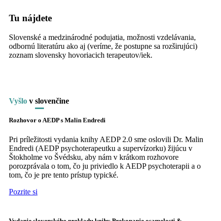
Tu nájdete
Slovenské a medzinárodné podujatia, možnosti vzdelávania,
odbornú literatúru ako aj (veríme, že postupne sa rozširujúci)
zoznam slovensky hovoriacich terapeutov/iek.
Vyšlo
v
slo
venčine
Rozhovor o AEDP s Malin Endredi
Pri príležitosti vydania knihy AEDP 2.0 sme oslovili Dr. Malin
Endredi (AEDP psychoterapeutku a supervízorku) žijúcu v
Štokholme vo Švédsku, aby nám v krátkom rozhovore
porozprávala o tom, čo ju priviedlo k AEDP psychoterapii a o
tom, čo je pre tento prístup typické.
Pozrite si
Vydanie slovenského prekladu knihy Prekonanie osamelosti &