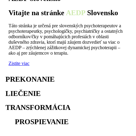
Vitajte na stránke
AEDP
Slovensko
Táto stránka je určená pre slovenských psychoterapeutov a
psychoterapeutky, psychologičky, psychiatričky a ostatných
odborníkov/čky v pomáhajúcich profesiách v oblasti
duševného zdravia, ktorí majú záujem dozvedieť sa viac o
AEDP – zrýchlenej zážitkovej dynamickej psychoterapii –
ako aj pre záujemcov o terapiu.
Zistite viac
PREKONANIE
osamelosti
LIEČENIE
traumy
TRANSFORMÁCIA
utrpenia
na
PROSPIEVANIE