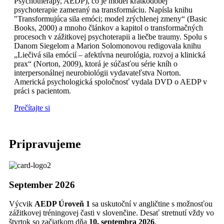
Psychotherapy, AEDP), čo je model krátkodobej
psychoterapie zameraný na transformáciu. Napísla knihu
"Transformujúca sila emóci; model zrýchlenej zmeny“ (Basic
Books, 2000) a mnoho článkov a kapitol o transformačných
procesoch v zážitkovej psychoterapii a liečbe traumy. Spolu s
Danom Siegelom a Marion Solomonovou redigovala knihu
„Liečivá sila emócií – afektívna neurológia, rozvoj a klinická
prax“ (Norton, 2009), ktorá je súčasťou série kníh o
interpersonálnej neurobiológii vydavateľstva Norton.
Americká psychologická spoločnosť vydala DVD o AEDP v
práci s pacientom.
Prečítajte si
Pripravujeme
September 2026
Výcvik
AEDP Úroveň 1
sa uskutoční v angličtine s možnosťou
zážitkovej tréningovej časti v slovenčine. Desať stretnutí vždy vo
štvrtok so začiatkom dňa
10. septembra 2026
,