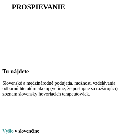
na
PROSPIEVANIE
Tu nájdete
Slovenské a medzinárodné podujatia, možnosti vzdelávania,
odbornú literatúru ako aj (veríme, že postupne sa rozširujúci)
zoznam slovensky hovoriacich terapeutov/iek.
Vyšlo
v
slo
venčine