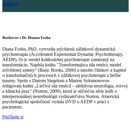
Kúpte si
Rozhovor s Dr. Dianou Fosha
Diana Fosha, PhD, vytvorila zrýchlenú zážitkovú dynamickú
psychoterapiu (Accelerated Experiential Dynamic Psychotherapy,
AEDP), čo je model krátkodobej psychoterapie zameraný na
transformáciu. Napísla knihu "Transformujúca sila emóci; model
zrýchlenej zmeny“ (Basic Books, 2000) a mnoho článkov a kapitol
o transformačných procesoch v zážitkovej psychoterapii a liečbe
traumy. Spolu s Danom Siegelom a Marion Solomonovou
redigovala knihu „Liečivá sila emócií – afektívna neurológia, rozvoj
a klinická prax“ (Norton, 2009), ktorá je súčasťou série kníh o
interpersonálnej neurobiológii vydavateľstva Norton. Americká
psychologická spoločnosť vydala DVD o AEDP v práci s
pacientom.
Prečítajte si