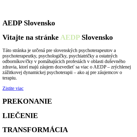
AEDP Slovensko
Vitajte na stránke
AEDP
Slovensko
Táto stránka je určená pre slovenských psychoterapeutov a
psychoterapeutky, psychologičky, psychiatričky a ostatných
odborníkov/čky v pomáhajúcich profesiách v oblasti duševného
zdravia, ktorí majú záujem dozvedieť sa viac o AEDP – zrýchlenej
zážitkovej dynamickej psychoterapii – ako aj pre záujemcov o
terapiu.
Zistite viac
PREKONANIE
osamelosti
LIEČENIE
traumy
TRANSFORMÁCIA
utrpenia