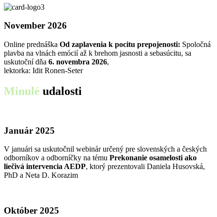
November 2026
Online prednáška
Od zaplavenia k pocitu prepojenosti:
Spoločná
plavba na vlnách emócií až k brehom jasnosti a sebasúcitu, sa
uskutoční dňa
6. novembra 2026
,
lektorka: Idit Ronen-Seter
Minulé
udalosti
Január 2025
V januári sa uskutočnil webinár určený pre slovenských a českých
odborníkov a odborníčky na tému
Prekonanie osamelosti ako
liečivá intervencia AEDP
, ktorý prezentovali Daniela Husovská,
PhD a Neta D. Korazim
Október 2025