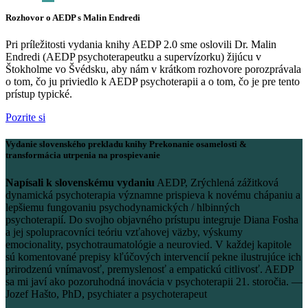
Rozhovor o AEDP s Malin Endredi
Pri príležitosti vydania knihy AEDP 2.0 sme oslovili Dr. Malin
Endredi (AEDP psychoterapeutku a supervízorku) žijúcu v
Štokholme vo Švédsku, aby nám v krátkom rozhovore porozprávala
o tom, čo ju priviedlo k AEDP psychoterapii a o tom, čo je pre tento
prístup typické.
Pozrite si
Vydanie slovenského prekladu knihy Prekonanie osamelosti &
transformácia utrpenia na prospievanie
Napísali k slovenskému vydaniu
AEDP, Zrýchlená zážitková
dynamická psychoterapia významne prispieva k novému chápaniu a
lepšiemu fungovaniu psychodynamických / hlbinných
psychoterapií. Do svojho objavného prístupu integruje Diana Fosha
a jej spolupracovníci teóriu vzťahovej väzby, výskumy
emocionality, psychotraumatológie a neurovied. V každej kapitole
sú komentované prepisy kľúčových intervencií pekne ilustrujúce ich
prirodzenú vnímavosť, premyslenosť a empatickú citlivosť. AEDP
sa mi javí ako pozoruhodná inovácia v psychoterapii 21. storočia. —
Jozef Hašto, PhD, psychiater a psychoterapeut