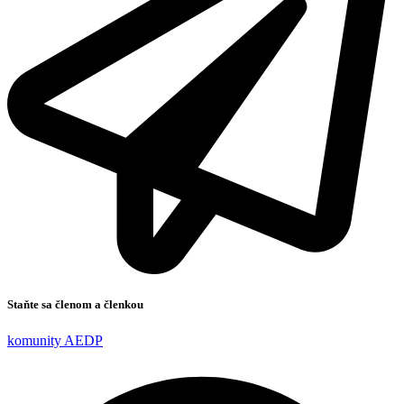
Staňte sa členom a členkou
komunity AEDP