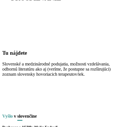
Tu nájdete
Slovenské a medzinárodné podujatia, možnosti vzdelávania,
odbornú literatúru ako aj (veríme, že postupne sa rozširujúci)
zoznam slovensky hovoriacich terapeutov/iek.
Vyšlo
v
slo
venčine