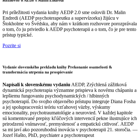
Rozhovor o AEDP s Malin Endredi
Pri príležitosti vydania knihy AEDP 2.0 sme oslovili Dr. Malin
Endredi (AEDP psychoterapeutku a supervízorku) žijúcu v
Štokholme vo Švédsku, aby nám v krátkom rozhovore porozprávala
o tom, čo ju priviedlo k AEDP psychoterapii a o tom, čo je pre tento
prístup typické.
Pozrite si
Vydanie slovenského prekladu knihy Prekonanie osamelosti &
transformácia utrpenia na prospievanie
Napísali k slovenskému vydaniu
AEDP, Zrýchlená zážitková
dynamická psychoterapia významne prispieva k novému chápaniu a
lepšiemu fungovaniu psychodynamických / hlbinných
psychoterapií. Do svojho objavného prístupu integruje Diana Fosha
a jej spolupracovníci teóriu vzťahovej väzby, výskumy
emocionality, psychotraumatológie a neurovied. V každej kapitole
sú komentované prepisy kľúčových intervencií pekne ilustrujúce ich
prirodzenú vnímavosť, premyslenosť a empatickú citlivosť. AEDP
sa mi javí ako pozoruhodná inovácia v psychoterapii 21. storočia. —
Jozef Hašto, PhD, psychiater a psychoterapeut