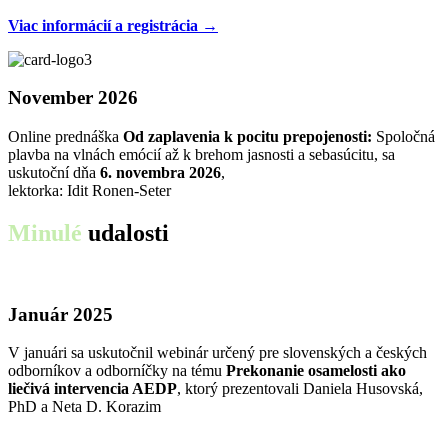
Viac informácií a registrácia →
November 2026
Online prednáška
Od zaplavenia k pocitu prepojenosti:
Spoločná
plavba na vlnách emócií až k brehom jasnosti a sebasúcitu, sa
uskutoční dňa
6. novembra 2026
,
lektorka: Idit Ronen-Seter
Minulé
udalosti
Január 2025
V januári sa uskutočnil webinár určený pre slovenských a českých
odborníkov a odborníčky na tému
Prekonanie osamelosti ako
liečivá intervencia AEDP
, ktorý prezentovali Daniela Husovská,
PhD a Neta D. Korazim