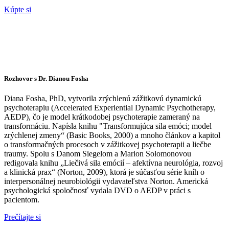
Kúpte si
Rozhovor s Dr. Dianou Fosha
Diana Fosha, PhD, vytvorila zrýchlenú zážitkovú dynamickú
psychoterapiu (Accelerated Experiential Dynamic Psychotherapy,
AEDP), čo je model krátkodobej psychoterapie zameraný na
transformáciu. Napísla knihu "Transformujúca sila emóci; model
zrýchlenej zmeny“ (Basic Books, 2000) a mnoho článkov a kapitol
o transformačných procesoch v zážitkovej psychoterapii a liečbe
traumy. Spolu s Danom Siegelom a Marion Solomonovou
redigovala knihu „Liečivá sila emócií – afektívna neurológia, rozvoj
a klinická prax“ (Norton, 2009), ktorá je súčasťou série kníh o
interpersonálnej neurobiológii vydavateľstva Norton. Americká
psychologická spoločnosť vydala DVD o AEDP v práci s
pacientom.
Prečítajte si