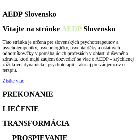
AEDP Slovensko
Vitajte na stránke
AEDP
Slovensko
Táto stránka je určená pre slovenských psychoterapeutov a
psychoterapeutky, psychologičky, psychiatričky a ostatných
odborníkov/čky v pomáhajúcich profesiách v oblasti duševného
zdravia, ktorí majú záujem dozvedieť sa viac o AEDP – zrýchlenej
zážitkovej dynamickej psychoterapii – ako aj pre záujemcov o
terapiu.
Zistite viac
PREKONANIE
osamelosti
LIEČENIE
traumy
TRANSFORMÁCIA
utrpenia
na
PROSPIEVANIE