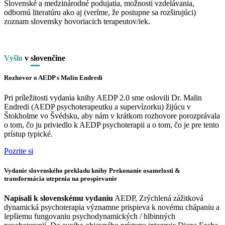
Slovenské a medzinárodné podujatia, možnosti vzdelávania,
odbornú literatúru ako aj (veríme, že postupne sa rozširujúci)
zoznam slovensky hovoriacich terapeutov/iek.
Vyšlo
v
slo
venčine
Rozhovor o AEDP s Malin Endredi
Pri príležitosti vydania knihy AEDP 2.0 sme oslovili Dr. Malin
Endredi (AEDP psychoterapeutku a supervízorku) žijúcu v
Štokholme vo Švédsku, aby nám v krátkom rozhovore porozprávala
o tom, čo ju priviedlo k AEDP psychoterapii a o tom, čo je pre tento
prístup typické.
Pozrite si
Vydanie slovenského prekladu knihy Prekonanie osamelosti &
transformácia utrpenia na prospievanie
Napísali k slovenskému vydaniu
AEDP, Zrýchlená zážitková
dynamická psychoterapia významne prispieva k novému chápaniu a
lepšiemu fungovaniu psychodynamických / hlbinných