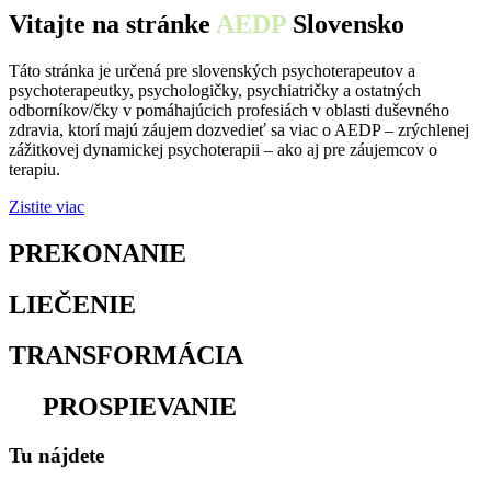
Vitajte na stránke
AEDP
Slovensko
Táto stránka je určená pre slovenských psychoterapeutov a
psychoterapeutky, psychologičky, psychiatričky a ostatných
odborníkov/čky v pomáhajúcich profesiách v oblasti duševného
zdravia, ktorí majú záujem dozvedieť sa viac o AEDP – zrýchlenej
zážitkovej dynamickej psychoterapii – ako aj pre záujemcov o
terapiu.
Zistite viac
PREKONANIE
osamelosti
LIEČENIE
traumy
TRANSFORMÁCIA
utrpenia
na
PROSPIEVANIE
Tu nájdete