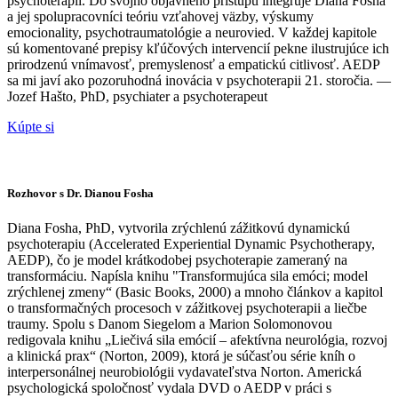
psychoterapií. Do svojho objavného prístupu integruje Diana Fosha
a jej spolupracovníci teóriu vzťahovej väzby, výskumy
emocionality, psychotraumatológie a neurovied. V každej kapitole
sú komentované prepisy kľúčových intervencií pekne ilustrujúce ich
prirodzenú vnímavosť, premyslenosť a empatickú citlivosť. AEDP
sa mi javí ako pozoruhodná inovácia v psychoterapii 21. storočia. —
Jozef Hašto, PhD, psychiater a psychoterapeut
Kúpte si
Rozhovor s Dr. Dianou Fosha
Diana Fosha, PhD, vytvorila zrýchlenú zážitkovú dynamickú
psychoterapiu (Accelerated Experiential Dynamic Psychotherapy,
AEDP), čo je model krátkodobej psychoterapie zameraný na
transformáciu. Napísla knihu "Transformujúca sila emóci; model
zrýchlenej zmeny“ (Basic Books, 2000) a mnoho článkov a kapitol
o transformačných procesoch v zážitkovej psychoterapii a liečbe
traumy. Spolu s Danom Siegelom a Marion Solomonovou
redigovala knihu „Liečivá sila emócií – afektívna neurológia, rozvoj
a klinická prax“ (Norton, 2009), ktorá je súčasťou série kníh o
interpersonálnej neurobiológii vydavateľstva Norton. Americká
psychologická spoločnosť vydala DVD o AEDP v práci s