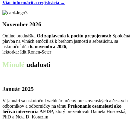
Viac informácií a registrácia →
November 2026
Online prednáška
Od zaplavenia k pocitu prepojenosti:
Spoločná
plavba na vlnách emócií až k brehom jasnosti a sebasúcitu, sa
uskutoční dňa
6. novembra 2026
,
lektorka: Idit Ronen-Seter
Minulé
udalosti
Január 2025
V januári sa uskutočnil webinár určený pre slovenských a českých
odborníkov a odborníčky na tému
Prekonanie osamelosti ako
liečivá intervencia AEDP
, ktorý prezentovali Daniela Husovská,
PhD a Neta D. Korazim