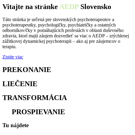
Vitajte na stránke
AEDP
Slovensko
Táto stránka je určená pre slovenských psychoterapeutov a
psychoterapeutky, psychologičky, psychiatričky a ostatných
odborníkov/čky v pomáhajúcich profesiách v oblasti duševného
zdravia, ktorí majú záujem dozvedieť sa viac o AEDP – zrýchlenej
zážitkovej dynamickej psychoterapii – ako aj pre záujemcov o
terapiu.
Zistite viac
PREKONANIE
osamelosti
LIEČENIE
traumy
TRANSFORMÁCIA
utrpenia
na
PROSPIEVANIE
Tu nájdete