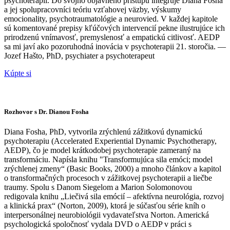
psychoterapií. Do svojho objavného prístupu integruje Diana Fosha
a jej spolupracovníci teóriu vzťahovej väzby, výskumy
emocionality, psychotraumatológie a neurovied. V každej kapitole
sú komentované prepisy kľúčových intervencií pekne ilustrujúce ich
prirodzenú vnímavosť, premyslenosť a empatickú citlivosť. AEDP
sa mi javí ako pozoruhodná inovácia v psychoterapii 21. storočia. —
Jozef Hašto, PhD, psychiater a psychoterapeut
Kúpte si
Rozhovor s Dr. Dianou Fosha
Diana Fosha, PhD, vytvorila zrýchlenú zážitkovú dynamickú
psychoterapiu (Accelerated Experiential Dynamic Psychotherapy,
AEDP), čo je model krátkodobej psychoterapie zameraný na
transformáciu. Napísla knihu "Transformujúca sila emóci; model
zrýchlenej zmeny“ (Basic Books, 2000) a mnoho článkov a kapitol
o transformačných procesoch v zážitkovej psychoterapii a liečbe
traumy. Spolu s Danom Siegelom a Marion Solomonovou
redigovala knihu „Liečivá sila emócií – afektívna neurológia, rozvoj
a klinická prax“ (Norton, 2009), ktorá je súčasťou série kníh o
interpersonálnej neurobiológii vydavateľstva Norton. Americká
psychologická spoločnosť vydala DVD o AEDP v práci s