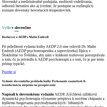
Slovenské a medzinárodné podujatia, možnosti vzdelávania,
odbornú literatúru ako aj (veríme, že postupne sa rozširujúci)
zoznam slovensky hovoriacich terapeutov/iek.
Vyšlo
v
slo
venčine
Rozhovor o AEDP s Malin Endredi
Pri príležitosti vydania knihy AEDP 2.0 sme oslovili Dr. Malin
Endredi (AEDP psychoterapeutku a supervízorku) žijúcu v
Štokholme vo Švédsku, aby nám v krátkom rozhovore porozprávala
o tom, čo ju priviedlo k AEDP psychoterapii a o tom, čo je pre tento
prístup typické.
Pozrite si
Vydanie slovenského prekladu knihy Prekonanie osamelosti &
transformácia utrpenia na prospievanie
Napísali k slovenskému vydaniu
AEDP, Zrýchlená zážitková
dynamická psychoterapia významne prispieva k novému chápaniu a
lepšiemu fungovaniu psychodynamických / hlbinných