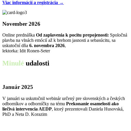
Viac informácií a registrácia →
November 2026
Online prednáška
Od zaplavenia k pocitu prepojenosti:
Spoločná
plavba na vlnách emócií až k brehom jasnosti a sebasúcitu, sa
uskutoční dňa
6. novembra 2026
,
lektorka: Idit Ronen-Seter
Minulé
udalosti
Január 2025
V januári sa uskutočnil webinár určený pre slovenských a českých
odborníkov a odborníčky na tému
Prekonanie osamelosti ako
liečivá intervencia AEDP
, ktorý prezentovali Daniela Husovská,
PhD a Neta D. Korazim