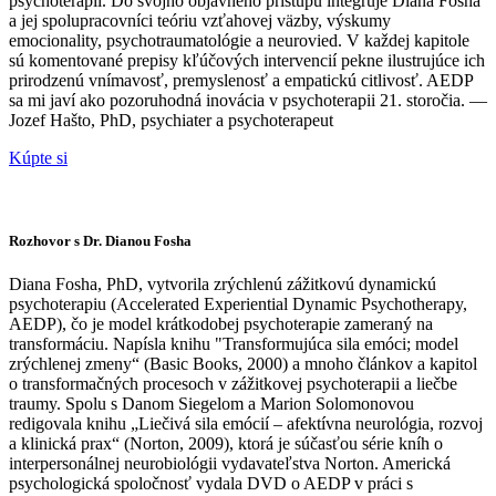
psychoterapií. Do svojho objavného prístupu integruje Diana Fosha
a jej spolupracovníci teóriu vzťahovej väzby, výskumy
emocionality, psychotraumatológie a neurovied. V každej kapitole
sú komentované prepisy kľúčových intervencií pekne ilustrujúce ich
prirodzenú vnímavosť, premyslenosť a empatickú citlivosť. AEDP
sa mi javí ako pozoruhodná inovácia v psychoterapii 21. storočia. —
Jozef Hašto, PhD, psychiater a psychoterapeut
Kúpte si
Rozhovor s Dr. Dianou Fosha
Diana Fosha, PhD, vytvorila zrýchlenú zážitkovú dynamickú
psychoterapiu (Accelerated Experiential Dynamic Psychotherapy,
AEDP), čo je model krátkodobej psychoterapie zameraný na
transformáciu. Napísla knihu "Transformujúca sila emóci; model
zrýchlenej zmeny“ (Basic Books, 2000) a mnoho článkov a kapitol
o transformačných procesoch v zážitkovej psychoterapii a liečbe
traumy. Spolu s Danom Siegelom a Marion Solomonovou
redigovala knihu „Liečivá sila emócií – afektívna neurológia, rozvoj
a klinická prax“ (Norton, 2009), ktorá je súčasťou série kníh o
interpersonálnej neurobiológii vydavateľstva Norton. Americká
psychologická spoločnosť vydala DVD o AEDP v práci s