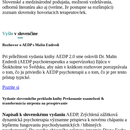
Slovenské a medzinárodné podujatia, možnosti vzdelávania,
odbornú literatúru ako aj (veríme, že postupne sa rozširujúci)
zoznam slovensky hovoriacich terapeutov/iek.
Vyšlo
v
slo
venčine
Rozhovor o AEDP s Malin Endredi
Pri príležitosti vydania knihy AEDP 2.0 sme oslovili Dr. Malin
Endredi (AEDP psychoterapeutku a supervízorku) žijúcu v
Štokholme vo Švédsku, aby nám v krátkom rozhovore porozprávala
o tom, čo ju priviedlo k AEDP psychoterapii a o tom, čo je pre tento
prístup typické.
Pozrite si
Vydanie slovenského prekladu knihy Prekonanie osamelosti &
transformácia utrpenia na prospievanie
Napísali k slovenskému vydaniu
AEDP, Zrýchlená zážitková
dynamická psychoterapia významne prispieva k novému chápaniu a
lepšiemu fungovaniu psychodynamických / hlbinných