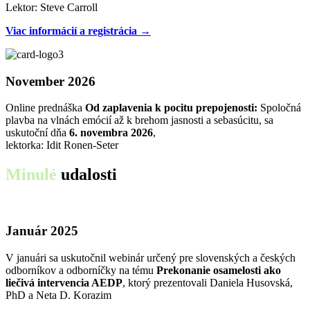
Lektor: Steve Carroll
Viac informácií a registrácia →
November 2026
Online prednáška
Od zaplavenia k pocitu prepojenosti:
Spoločná
plavba na vlnách emócií až k brehom jasnosti a sebasúcitu, sa
uskutoční dňa
6. novembra 2026
,
lektorka: Idit Ronen-Seter
Minulé
udalosti
Január 2025
V januári sa uskutočnil webinár určený pre slovenských a českých
odborníkov a odborníčky na tému
Prekonanie osamelosti ako
liečivá intervencia AEDP
, ktorý prezentovali Daniela Husovská,
PhD a Neta D. Korazim