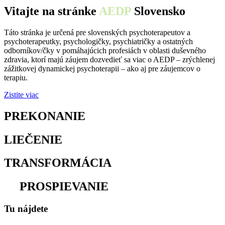
Vitajte na stránke
AEDP
Slovensko
Táto stránka je určená pre slovenských psychoterapeutov a
psychoterapeutky, psychologičky, psychiatričky a ostatných
odborníkov/čky v pomáhajúcich profesiách v oblasti duševného
zdravia, ktorí majú záujem dozvedieť sa viac o AEDP – zrýchlenej
zážitkovej dynamickej psychoterapii – ako aj pre záujemcov o
terapiu.
Zistite viac
PREKONANIE
osamelosti
LIEČENIE
traumy
TRANSFORMÁCIA
utrpenia
na
PROSPIEVANIE
Tu nájdete