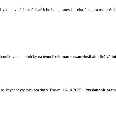
avba na vlnách emócií až k brehom jasnosti a sebasúcitu, sa uskutoční
odborníkov a odborníčky na tému
Prekonanie osamelosti ako liečivá 
ie na Psychodynamickom dni v Trnave, 16.10.2025:
„Prekonanie osame