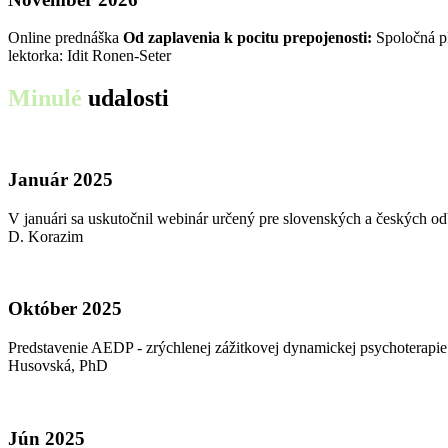
Online prednáška
Od zaplavenia k pocitu prepojenosti:
Spoločná pl
lektorka: Idit Ronen-Seter
Minulé
udalosti
Január 2025
V januári sa uskutočnil webinár určený pre slovenských a českých 
D. Korazim
Október 2025
Predstavenie AEDP - zrýchlenej zážitkovej dynamickej psychoterap
Husovská, PhD
Jún 2025