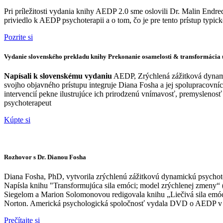
Pri príležitosti vydania knihy AEDP 2.0 sme oslovili Dr. Malin End
priviedlo k AEDP psychoterapii a o tom, čo je pre tento prístup typick
Pozrite si
Vydanie slovenského prekladu knihy Prekonanie osamelosti & transformácia 
Napísali k slovenskému vydaniu
AEDP, Zrýchlená zážitková dynami
svojho objavného prístupu integruje Diana Fosha a jej spolupracovn
intervencií pekne ilustrujúce ich prirodzenú vnímavosť, premyslenosť
psychoterapeut
Kúpte si
Rozhovor s Dr. Dianou Fosha
Diana Fosha, PhD, vytvorila zrýchlenú zážitkovú dynamickú psychot
Napísla knihu "Transformujúca sila emóci; model zrýchlenej zmeny“ 
Siegelom a Marion Solomonovou redigovala knihu „Liečivá sila emócií 
Norton. Americká psychologická spoločnosť vydala DVD o AEDP v p
Prečítajte si