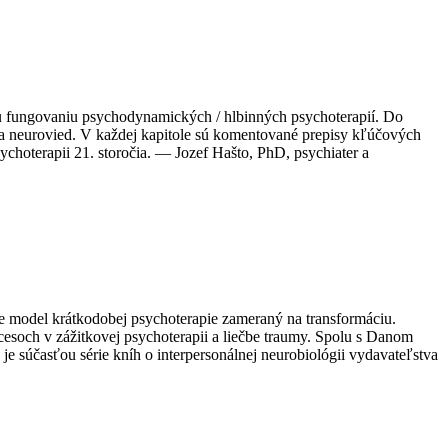
 fungovaniu psychodynamických / hlbinných psychoterapií. Do
e a neurovied. V každej kapitole sú komentované prepisy kľúčových
ychoterapii 21. storočia. — Jozef Hašto, PhD, psychiater a
e model krátkodobej psychoterapie zameraný na transformáciu.
esoch v zážitkovej psychoterapii a liečbe traumy. Spolu s Danom
je súčasťou série kníh o interpersonálnej neurobiológii vydavateľstva