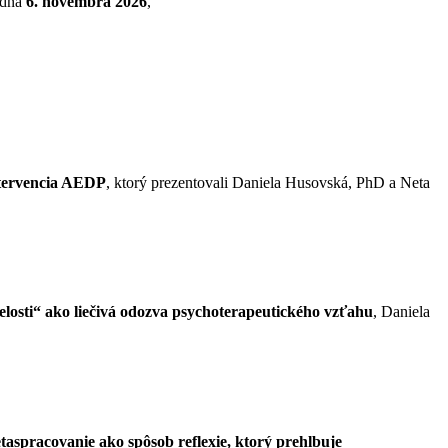
 dňa
6. novembra 2026
,
intervencia AEDP
, ktorý prezentovali Daniela Husovská, PhD a Neta
losti“ ako liečivá odozva psychoterapeutického vzťahu
, Daniela
taspracovanie ako spôsob reflexie, ktorý prehlbuje