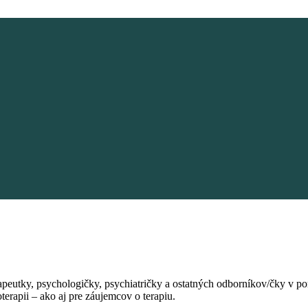
apeutky, psychologičky, psychiatričky a ostatných odborníkov/čky v po
erapii – ako aj pre záujemcov o terapiu.