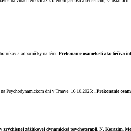
avba na vlnách emócií až k brehom jasnosti a sebasúcitu, sa uskutoční
odborníkov a odborníčky na tému
Prekonanie osamelosti ako liečivá 
ie na Psychodynamickom dni v Trnave, 16.10.2025:
„Prekonanie osame
 v zrýchlenej zážitkovej dynamickej psychoterapii, N. Korazim, Me