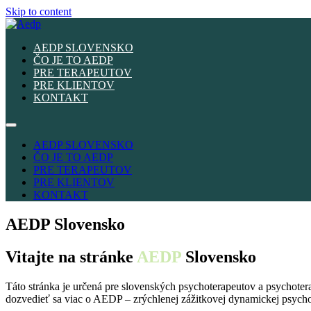
Skip to content
AEDP SLOVENSKO
ČO JE TO AEDP
PRE TERAPEUTOV
PRE KLIENTOV
KONTAKT
AEDP SLOVENSKO
ČO JE TO AEDP
PRE TERAPEUTOV
PRE KLIENTOV
KONTAKT
AEDP Slovensko
Vitajte na stránke
AEDP
Slovensko
Táto stránka je určená pre slovenských psychoterapeutov a psychoter
dozvedieť sa viac o AEDP – zrýchlenej zážitkovej dynamickej psychot