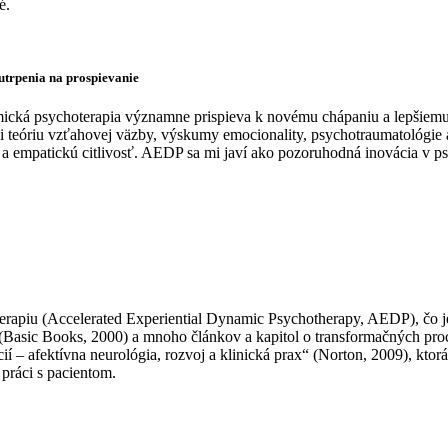
é.
utrpenia na prospievanie
cká psychoterapia významne prispieva k novému chápaniu a lepšiemu
íci teóriu vzťahovej väzby, výskumy emocionality, psychotraumatológi
 a empatickú citlivosť. AEDP sa mi javí ako pozoruhodná inovácia v ps
erapiu (Accelerated Experiential Dynamic Psychotherapy, AEDP), čo j
(Basic Books, 2000) a mnoho článkov a kapitol o transformačných proc
– afektívna neurológia, rozvoj a klinická prax“ (Norton, 2009), ktorá 
ráci s pacientom.