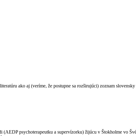
teratúru ako aj (veríme, že postupne sa rozširujúci) zoznam slovensky 
redi (AEDP psychoterapeutku a supervízorku) žijúcu v Štokholme vo Šv