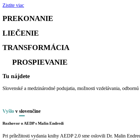
Zistite viac
PREKONANIE
osamelosti
LIEČENIE
traumy
TRANSFORMÁCIA
utrpenia
na
PROSPIEVANIE
Tu nájdete
Slovenské a medzinárodné podujatia, možnosti vzdelávania, odbornú li
Vyšlo
v
slo
venčine
Rozhovor o AEDP s Malin Endredi
Pri príležitosti vydania knihy AEDP 2.0 sme oslovili Dr. Malin End