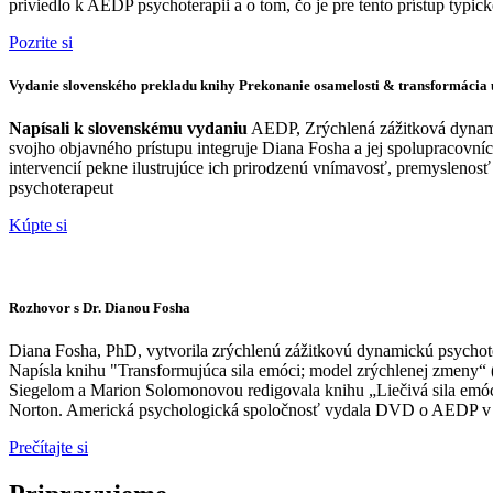
priviedlo k AEDP psychoterapii a o tom, čo je pre tento prístup typick
Pozrite si
Vydanie slovenského prekladu knihy Prekonanie osamelosti & transformácia 
Napísali k slovenskému vydaniu
AEDP, Zrýchlená zážitková dynami
svojho objavného prístupu integruje Diana Fosha a jej spolupracovn
intervencií pekne ilustrujúce ich prirodzenú vnímavosť, premyslenosť
psychoterapeut
Kúpte si
Rozhovor s Dr. Dianou Fosha
Diana Fosha, PhD, vytvorila zrýchlenú zážitkovú dynamickú psychot
Napísla knihu "Transformujúca sila emóci; model zrýchlenej zmeny“ 
Siegelom a Marion Solomonovou redigovala knihu „Liečivá sila emócií 
Norton. Americká psychologická spoločnosť vydala DVD o AEDP v p
Prečítajte si