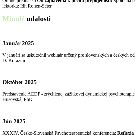
Online prednáška
Od zaplavenia k pocitu prepojenosti:
Spoločná pl
lektorka: Idit Ronen-Seter
Minulé
udalosti
Január 2025
V januári sa uskutočnil webinár určený pre slovenských a českých 
D. Korazim
Október 2025
Predstavenie AEDP - zrýchlenej zážitkovej dynamickej psychoterap
Husovská, PhD
Jún 2025
XXXIV. Česko-Slovenská Psychoterapeutická konferencia:
Reflexia