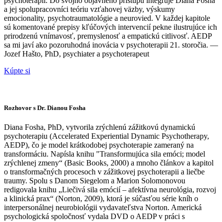
psychoterapií. Do svojho objavného prístupu integruje Diana Fosha
a jej spolupracovníci teóriu vzťahovej väzby, výskumy
emocionality, psychotraumatológie a neurovied. V každej kapitole
sú komentované prepisy kľúčových intervencií pekne ilustrujúce ich
prirodzenú vnímavosť, premyslenosť a empatickú citlivosť. AEDP
sa mi javí ako pozoruhodná inovácia v psychoterapii 21. storočia. —
Jozef Hašto, PhD, psychiater a psychoterapeut
Kúpte si
Rozhovor s Dr. Dianou Fosha
Diana Fosha, PhD, vytvorila zrýchlenú zážitkovú dynamickú
psychoterapiu (Accelerated Experiential Dynamic Psychotherapy,
AEDP), čo je model krátkodobej psychoterapie zameraný na
transformáciu. Napísla knihu "Transformujúca sila emóci; model
zrýchlenej zmeny“ (Basic Books, 2000) a mnoho článkov a kapitol
o transformačných procesoch v zážitkovej psychoterapii a liečbe
traumy. Spolu s Danom Siegelom a Marion Solomonovou
redigovala knihu „Liečivá sila emócií – afektívna neurológia, rozvoj
a klinická prax“ (Norton, 2009), ktorá je súčasťou série kníh o
interpersonálnej neurobiológii vydavateľstva Norton. Americká
psychologická spoločnosť vydala DVD o AEDP v práci s