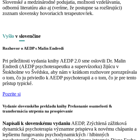
Slovenské a medzinárodné podujatia, možnosti vzdelávania,
odbornú literatúru ako aj (veríme, že postupne sa rozširujúci)
zoznam slovensky hovoriacich terapeutov/iek.
Vyšlo
v
slo
venčine
Rozhovor o AEDP s Malin Endredi
Pri príležitosti vydania knihy AEDP 2.0 sme oslovili Dr. Malin
Endredi (AEDP psychoterapeutku a supervízorku) žijúcu v
Štokholme vo Švédsku, aby nám v krátkom rozhovore porozprávala
o tom, čo ju priviedlo k AEDP psychoterapii a o tom, čo je pre tento
prístup typické.
Pozrite si
Vydanie slovenského prekladu knihy Prekonanie osamelosti &
transformácia utrpenia na prospievanie
Napísali k slovenskému vydaniu
AEDP, Zrýchlená zážitková
dynamická psychoterapia významne prispieva k novému chápaniu a
lepšiemu fungovaniu psychodynamických / hlbinných