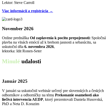
Lektor: Steve Carroll
Viac informácií a registrácia →
November 2026
Online prednáška
Od zaplavenia k pocitu prepojenosti:
Spoločná
plavba na vlnách emócií až k brehom jasnosti a sebasúcitu, sa
uskutoční dňa
6. novembra 2026
,
lektorka: Idit Ronen-Seter
Minulé
udalosti
Január 2025
V januári sa uskutočnil webinár určený pre slovenských a českých
odborníkov a odborníčky na tému
Prekonanie osamelosti ako
liečivá intervencia AEDP
, ktorý prezentovali Daniela Husovská,
PhD a Neta D. Korazim