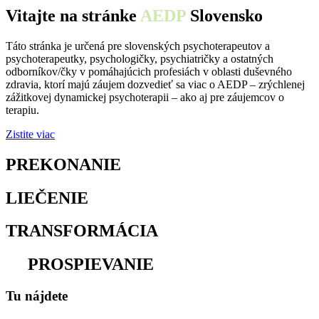
Vitajte na stránke
AEDP
Slovensko
Táto stránka je určená pre slovenských psychoterapeutov a
psychoterapeutky, psychologičky, psychiatričky a ostatných
odborníkov/čky v pomáhajúcich profesiách v oblasti duševného
zdravia, ktorí majú záujem dozvedieť sa viac o AEDP – zrýchlenej
zážitkovej dynamickej psychoterapii – ako aj pre záujemcov o
terapiu.
Zistite viac
PREKONANIE
osamelosti
LIEČENIE
traumy
TRANSFORMÁCIA
utrpenia
na
PROSPIEVANIE
Tu nájdete