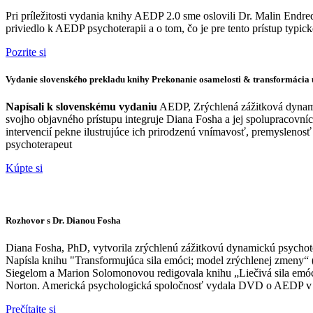
Pri príležitosti vydania knihy AEDP 2.0 sme oslovili Dr. Malin End
priviedlo k AEDP psychoterapii a o tom, čo je pre tento prístup typick
Pozrite si
Vydanie slovenského prekladu knihy Prekonanie osamelosti & transformácia 
Napísali k slovenskému vydaniu
AEDP, Zrýchlená zážitková dynami
svojho objavného prístupu integruje Diana Fosha a jej spolupracovn
intervencií pekne ilustrujúce ich prirodzenú vnímavosť, premyslenosť
psychoterapeut
Kúpte si
Rozhovor s Dr. Dianou Fosha
Diana Fosha, PhD, vytvorila zrýchlenú zážitkovú dynamickú psychot
Napísla knihu "Transformujúca sila emóci; model zrýchlenej zmeny“ 
Siegelom a Marion Solomonovou redigovala knihu „Liečivá sila emócií 
Norton. Americká psychologická spoločnosť vydala DVD o AEDP v p
Prečítajte si