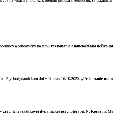
avba na vlnách emócií až k brehom jasnosti a sebasúcitu, sa uskutoční
odborníkov a odborníčky na tému
Prekonanie osamelosti ako liečivá 
ie na Psychodynamickom dni v Trnave, 16.10.2025:
„Prekonanie osame
 v zrýchlenej zážitkovej dynamickej psychoterapii, N. Korazim, Me