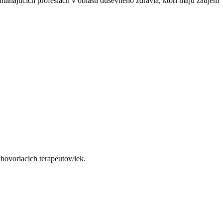
máhajúcich profesiách v oblasti duševného zdravia, ktorí majú záujem
hovoriacich terapeutov/iek.