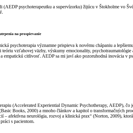
redi (AEDP psychoterapeutku a supervízorku) žijúcu v Štokholme vo Šv
é.
utrpenia na prospievanie
cká psychoterapia významne prispieva k novému chápaniu a lepšiemu
íci teóriu vzťahovej väzby, výskumy emocionality, psychotraumatológi
 a empatickú citlivosť. AEDP sa mi javí ako pozoruhodná inovácia v ps
erapiu (Accelerated Experiential Dynamic Psychotherapy, AEDP), čo j
(Basic Books, 2000) a mnoho článkov a kapitol o transformačných proc
– afektívna neurológia, rozvoj a klinická prax“ (Norton, 2009), ktorá 
ráci s pacientom.