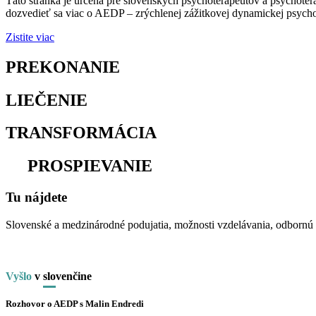
Táto stránka je určená pre slovenských psychoterapeutov a psychoter
dozvedieť sa viac o AEDP – zrýchlenej zážitkovej dynamickej psychot
Zistite viac
PREKONANIE
osamelosti
LIEČENIE
traumy
TRANSFORMÁCIA
utrpenia
na
PROSPIEVANIE
Tu nájdete
Slovenské a medzinárodné podujatia, možnosti vzdelávania, odbornú li
Vyšlo
v
slo
venčine
Rozhovor o AEDP s Malin Endredi