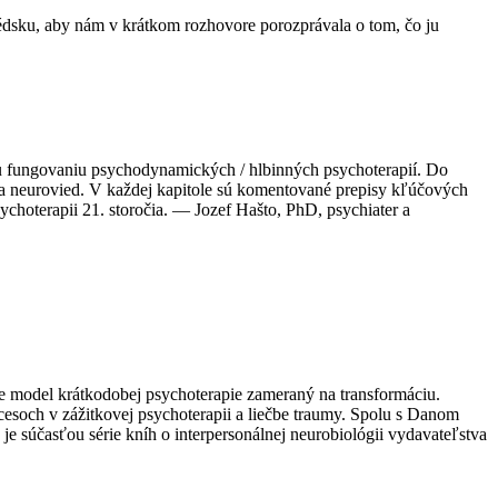
édsku, aby nám v krátkom rozhovore porozprávala o tom, čo ju
 fungovaniu psychodynamických / hlbinných psychoterapií. Do
e a neurovied. V každej kapitole sú komentované prepisy kľúčových
ychoterapii 21. storočia. — Jozef Hašto, PhD, psychiater a
e model krátkodobej psychoterapie zameraný na transformáciu.
esoch v zážitkovej psychoterapii a liečbe traumy. Spolu s Danom
je súčasťou série kníh o interpersonálnej neurobiológii vydavateľstva