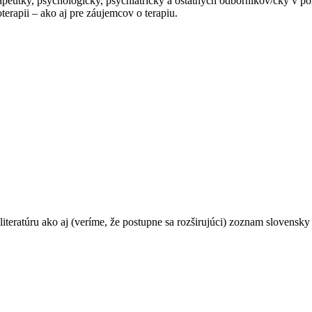
apeutky, psychologičky, psychiatričky a ostatných odborníkov/čky v po
erapii – ako aj pre záujemcov o terapiu.
teratúru ako aj (veríme, že postupne sa rozširujúci) zoznam slovensky 