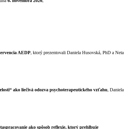
 dňa
6. novembra 2026
,
intervencia AEDP
, ktorý prezentovali Daniela Husovská, PhD a Neta
losti“ ako liečivá odozva psychoterapeutického vzťahu
, Daniela
taspracovanie ako spôsob reflexie, ktorý prehlbuje