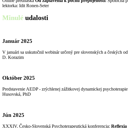
Online prednáška
Od zaplavenia k pocitu prepojenosti:
Spoločná pl
lektorka: Idit Ronen-Seter
Minulé
udalosti
Január 2025
V januári sa uskutočnil webinár určený pre slovenských a českých 
D. Korazim
Október 2025
Predstavenie AEDP - zrýchlenej zážitkovej dynamickej psychoterap
Husovská, PhD
Jún 2025
XXXIV. Česko-Slovenská Psychoterapeutická konferencia:
Reflexia