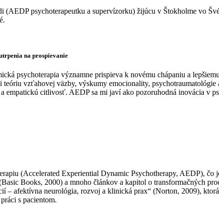
redi (AEDP psychoterapeutku a supervízorku) žijúcu v Štokholme vo Šv
é.
utrpenia na prospievanie
cká psychoterapia významne prispieva k novému chápaniu a lepšiemu
íci teóriu vzťahovej väzby, výskumy emocionality, psychotraumatológi
 a empatickú citlivosť. AEDP sa mi javí ako pozoruhodná inovácia v ps
erapiu (Accelerated Experiential Dynamic Psychotherapy, AEDP), čo j
(Basic Books, 2000) a mnoho článkov a kapitol o transformačných proc
– afektívna neurológia, rozvoj a klinická prax“ (Norton, 2009), ktorá 
ráci s pacientom.