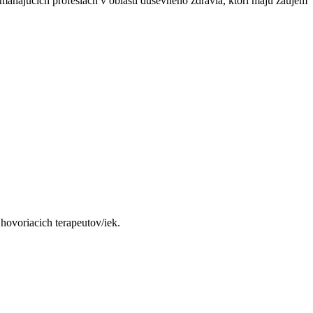
máhajúcich profesiách v oblasti duševného zdravia, ktorí majú záujem
hovoriacich terapeutov/iek.