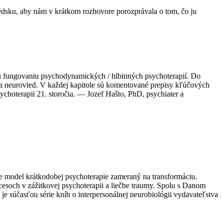
édsku, aby nám v krátkom rozhovore porozprávala o tom, čo ju
 fungovaniu psychodynamických / hlbinných psychoterapií. Do
e a neurovied. V každej kapitole sú komentované prepisy kľúčových
ychoterapii 21. storočia. — Jozef Hašto, PhD, psychiater a
e model krátkodobej psychoterapie zameraný na transformáciu.
esoch v zážitkovej psychoterapii a liečbe traumy. Spolu s Danom
je súčasťou série kníh o interpersonálnej neurobiológii vydavateľstva