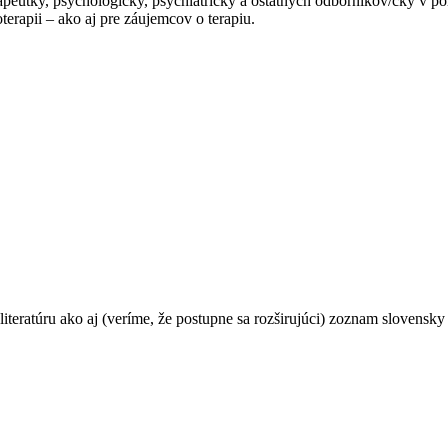
apeutky, psychologičky, psychiatričky a ostatných odborníkov/čky v po
erapii – ako aj pre záujemcov o terapiu.
teratúru ako aj (veríme, že postupne sa rozširujúci) zoznam slovensky 