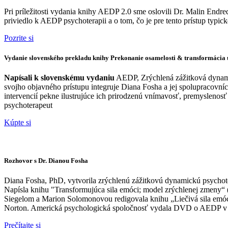
Pri príležitosti vydania knihy AEDP 2.0 sme oslovili Dr. Malin End
priviedlo k AEDP psychoterapii a o tom, čo je pre tento prístup typick
Pozrite si
Vydanie slovenského prekladu knihy Prekonanie osamelosti & transformácia 
Napísali k slovenskému vydaniu
AEDP, Zrýchlená zážitková dynami
svojho objavného prístupu integruje Diana Fosha a jej spolupracovn
intervencií pekne ilustrujúce ich prirodzenú vnímavosť, premyslenosť
psychoterapeut
Kúpte si
Rozhovor s Dr. Dianou Fosha
Diana Fosha, PhD, vytvorila zrýchlenú zážitkovú dynamickú psychot
Napísla knihu "Transformujúca sila emóci; model zrýchlenej zmeny“ 
Siegelom a Marion Solomonovou redigovala knihu „Liečivá sila emócií 
Norton. Americká psychologická spoločnosť vydala DVD o AEDP v p
Prečítajte si