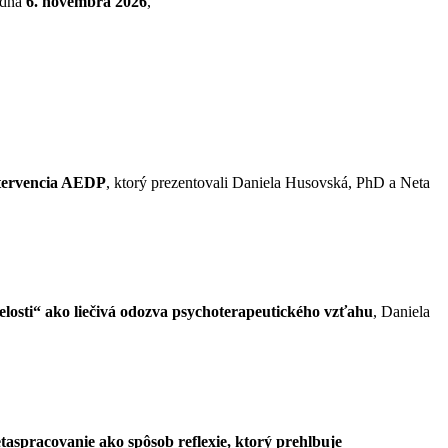
 dňa
6. novembra 2026
,
intervencia AEDP
, ktorý prezentovali Daniela Husovská, PhD a Neta
losti“ ako liečivá odozva psychoterapeutického vzťahu
, Daniela
taspracovanie ako spôsob reflexie, ktorý prehlbuje