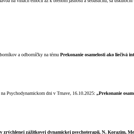
avba na vlnách emócií až k brehom jasnosti a sebasúcitu, sa uskutoční
odborníkov a odborníčky na tému
Prekonanie osamelosti ako liečivá 
ie na Psychodynamickom dni v Trnave, 16.10.2025:
„Prekonanie osame
 v zrýchlenej zážitkovej dynamickej psychoterapii, N. Korazim, Me