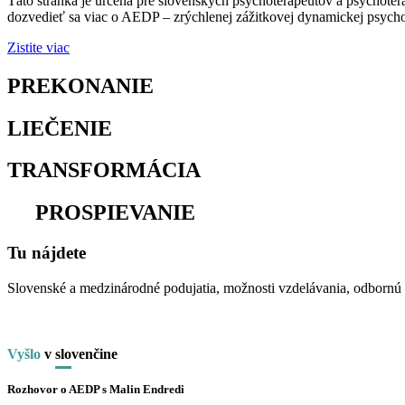
Táto stránka je určená pre slovenských psychoterapeutov a psychoter
dozvedieť sa viac o AEDP – zrýchlenej zážitkovej dynamickej psychot
Zistite viac
PREKONANIE
osamelosti
LIEČENIE
traumy
TRANSFORMÁCIA
utrpenia
na
PROSPIEVANIE
Tu nájdete
Slovenské a medzinárodné podujatia, možnosti vzdelávania, odbornú li
Vyšlo
v
slo
venčine
Rozhovor o AEDP s Malin Endredi