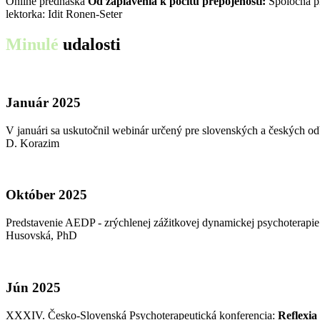
Online prednáška
Od zaplavenia k pocitu prepojenosti:
Spoločná pl
lektorka: Idit Ronen-Seter
Minulé
udalosti
Január 2025
V januári sa uskutočnil webinár určený pre slovenských a českých 
D. Korazim
Október 2025
Predstavenie AEDP - zrýchlenej zážitkovej dynamickej psychoterap
Husovská, PhD
Jún 2025
XXXIV. Česko-Slovenská Psychoterapeutická konferencia:
Reflexia