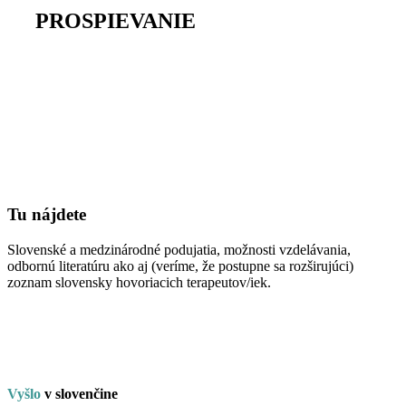
na
PROSPIEVANIE
Tu nájdete
Slovenské a medzinárodné podujatia, možnosti vzdelávania,
odbornú literatúru ako aj (veríme, že postupne sa rozširujúci)
zoznam slovensky hovoriacich terapeutov/iek.
Vyšlo
v
slo
venčine