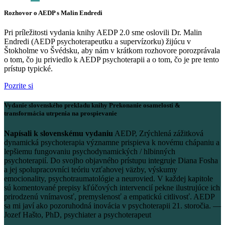
Rozhovor o AEDP s Malin Endredi
Pri príležitosti vydania knihy AEDP 2.0 sme oslovili Dr. Malin
Endredi (AEDP psychoterapeutku a supervízorku) žijúcu v
Štokholme vo Švédsku, aby nám v krátkom rozhovore porozprávala
o tom, čo ju priviedlo k AEDP psychoterapii a o tom, čo je pre tento
prístup typické.
Pozrite si
Vydanie slovenského prekladu knihy Prekonanie osamelosti &
transformácia utrpenia na prospievanie
Napísali k slovenskému vydaniu
AEDP, Zrýchlená zážitková
dynamická psychoterapia významne prispieva k novému chápaniu a
lepšiemu fungovaniu psychodynamických / hlbinných
psychoterapií. Do svojho objavného prístupu integruje Diana Fosha
a jej spolupracovníci teóriu vzťahovej väzby, výskumy
emocionality, psychotraumatológie a neurovied. V každej kapitole
sú komentované prepisy kľúčových intervencií pekne ilustrujúce ich
prirodzenú vnímavosť, premyslenosť a empatickú citlivosť. AEDP
sa mi javí ako pozoruhodná inovácia v psychoterapii 21. storočia. —
Jozef Hašto, PhD, psychiater a psychoterapeut