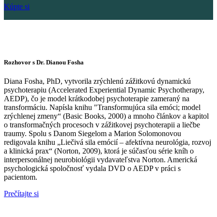
Kúpte si
Rozhovor s Dr. Dianou Fosha
Diana Fosha, PhD, vytvorila zrýchlenú zážitkovú dynamickú
psychoterapiu (Accelerated Experiential Dynamic Psychotherapy,
AEDP), čo je model krátkodobej psychoterapie zameraný na
transformáciu. Napísla knihu "Transformujúca sila emóci; model
zrýchlenej zmeny“ (Basic Books, 2000) a mnoho článkov a kapitol
o transformačných procesoch v zážitkovej psychoterapii a liečbe
traumy. Spolu s Danom Siegelom a Marion Solomonovou
redigovala knihu „Liečivá sila emócií – afektívna neurológia, rozvoj
a klinická prax“ (Norton, 2009), ktorá je súčasťou série kníh o
interpersonálnej neurobiológii vydavateľstva Norton. Americká
psychologická spoločnosť vydala DVD o AEDP v práci s
pacientom.
Prečítajte si