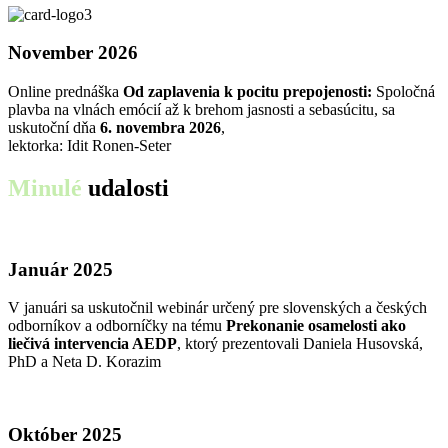
November 2026
Online prednáška
Od zaplavenia k pocitu prepojenosti:
Spoločná
plavba na vlnách emócií až k brehom jasnosti a sebasúcitu, sa
uskutoční dňa
6. novembra 2026
,
lektorka: Idit Ronen-Seter
Minulé
udalosti
Január 2025
V januári sa uskutočnil webinár určený pre slovenských a českých
odborníkov a odborníčky na tému
Prekonanie osamelosti ako
liečivá intervencia AEDP
, ktorý prezentovali Daniela Husovská,
PhD a Neta D. Korazim
Október 2025