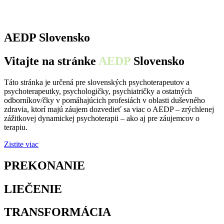
AEDP Slovensko
Vitajte na stránke
AEDP
Slovensko
Táto stránka je určená pre slovenských psychoterapeutov a
psychoterapeutky, psychologičky, psychiatričky a ostatných
odborníkov/čky v pomáhajúcich profesiách v oblasti duševného
zdravia, ktorí majú záujem dozvedieť sa viac o AEDP – zrýchlenej
zážitkovej dynamickej psychoterapii – ako aj pre záujemcov o
terapiu.
Zistite viac
PREKONANIE
osamelosti
LIEČENIE
traumy
TRANSFORMÁCIA
utrpenia