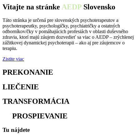
Vitajte na stránke
AEDP
Slovensko
Táto stránka je určená pre slovenských psychoterapeutov a
psychoterapeutky, psychologičky, psychiatričky a ostatných
odborníkov/čky v pomáhajúcich profesiách v oblasti duševného
zdravia, ktorí majú záujem dozvedieť sa viac o AEDP – zrýchlenej
zážitkovej dynamickej psychoterapii – ako aj pre záujemcov o
terapiu.
Zistite viac
PREKONANIE
osamelosti
LIEČENIE
traumy
TRANSFORMÁCIA
utrpenia
na
PROSPIEVANIE
Tu nájdete