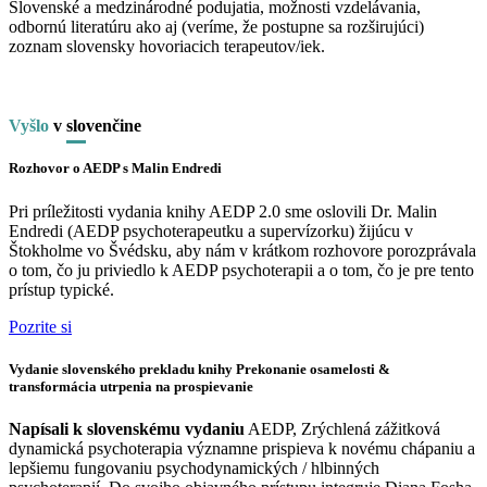
Slovenské a medzinárodné podujatia, možnosti vzdelávania,
odbornú literatúru ako aj (veríme, že postupne sa rozširujúci)
zoznam slovensky hovoriacich terapeutov/iek.
Vyšlo
v
slo
venčine
Rozhovor o AEDP s Malin Endredi
Pri príležitosti vydania knihy AEDP 2.0 sme oslovili Dr. Malin
Endredi (AEDP psychoterapeutku a supervízorku) žijúcu v
Štokholme vo Švédsku, aby nám v krátkom rozhovore porozprávala
o tom, čo ju priviedlo k AEDP psychoterapii a o tom, čo je pre tento
prístup typické.
Pozrite si
Vydanie slovenského prekladu knihy Prekonanie osamelosti &
transformácia utrpenia na prospievanie
Napísali k slovenskému vydaniu
AEDP, Zrýchlená zážitková
dynamická psychoterapia významne prispieva k novému chápaniu a
lepšiemu fungovaniu psychodynamických / hlbinných