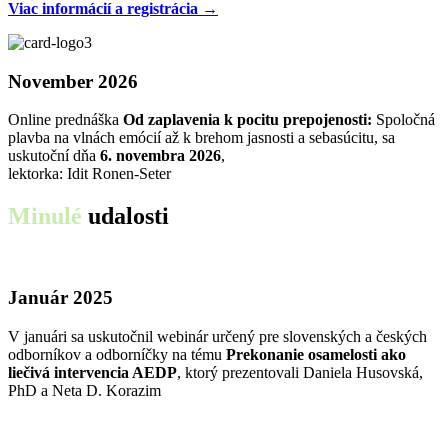
Viac informácií a registrácia →
November 2026
Online prednáška
Od zaplavenia k pocitu prepojenosti:
Spoločná
plavba na vlnách emócií až k brehom jasnosti a sebasúcitu, sa
uskutoční dňa
6. novembra 2026
,
lektorka: Idit Ronen-Seter
Minulé
udalosti
Január 2025
V januári sa uskutočnil webinár určený pre slovenských a českých
odborníkov a odborníčky na tému
Prekonanie osamelosti ako
liečivá intervencia AEDP
, ktorý prezentovali Daniela Husovská,
PhD a Neta D. Korazim