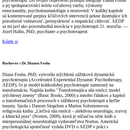
psychoterapií. Do svojho objavného prístupu integruje Diana Fosha
a jej spolupracovníci teóriu vzťahovej väzby, výskumy
emocionality, psychotraumatológie a neurovied. V každej kapitole
sú komentované prepisy kľúčových intervencií pekne ilustrujúce ich
prirodzenú vnímavosť, premyslenosť a empatickú citlivosť. AEDP
sa mi javí ako pozoruhodná inovácia v psychoterapii 21. storočia. —
Jozef Hašto, PhD, psychiater a psychoterapeut
Kúpte si
Rozhovor s Dr. Dianou Fosha
Diana Fosha, PhD, vytvorila zrýchlenú zážitkovú dynamickú
psychoterapiu (Accelerated Experiential Dynamic Psychotherapy,
AEDP), čo je model krátkodobej psychoterapie zameraný na
transformáciu. Napísla knihu "Transformujúca sila emóci; model
zrýchlenej zmeny“ (Basic Books, 2000) a mnoho článkov a kapitol
o transformačných procesoch v zážitkovej psychoterapii a liečbe
traumy. Spolu s Danom Siegelom a Marion Solomonovou
redigovala knihu „Liečivá sila emócií – afektívna neurológia, rozvoj
a klinická prax“ (Norton, 2009), ktorá je súčasťou série kníh o
interpersonálnej neurobiológii vydavateľstva Norton. Americká
psychologická spoločnosť vydala DVD o AEDP v práci s