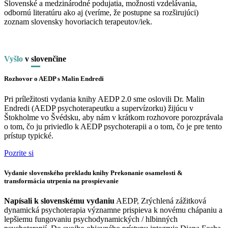
Slovenské a medzinárodné podujatia, možnosti vzdelávania,
odbornú literatúru ako aj (veríme, že postupne sa rozširujúci)
zoznam slovensky hovoriacich terapeutov/iek.
Vyšlo
v
slo
venčine
Rozhovor o AEDP s Malin Endredi
Pri príležitosti vydania knihy AEDP 2.0 sme oslovili Dr. Malin
Endredi (AEDP psychoterapeutku a supervízorku) žijúcu v
Štokholme vo Švédsku, aby nám v krátkom rozhovore porozprávala
o tom, čo ju priviedlo k AEDP psychoterapii a o tom, čo je pre tento
prístup typické.
Pozrite si
Vydanie slovenského prekladu knihy Prekonanie osamelosti &
transformácia utrpenia na prospievanie
Napísali k slovenskému vydaniu
AEDP, Zrýchlená zážitková
dynamická psychoterapia významne prispieva k novému chápaniu a
lepšiemu fungovaniu psychodynamických / hlbinných