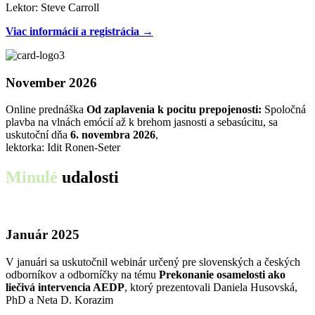
Lektor: Steve Carroll
Viac informácií a registrácia →
November 2026
Online prednáška
Od zaplavenia k pocitu prepojenosti:
Spoločná
plavba na vlnách emócií až k brehom jasnosti a sebasúcitu, sa
uskutoční dňa
6. novembra 2026
,
lektorka: Idit Ronen-Seter
Minulé
udalosti
Január 2025
V januári sa uskutočnil webinár určený pre slovenských a českých
odborníkov a odborníčky na tému
Prekonanie osamelosti ako
liečivá intervencia AEDP
, ktorý prezentovali Daniela Husovská,
PhD a Neta D. Korazim