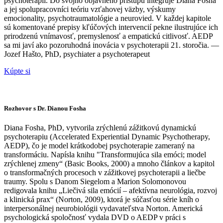
psychoterapií. Do svojho objavného prístupu integruje Diana Fosha
a jej spolupracovníci teóriu vzťahovej väzby, výskumy
emocionality, psychotraumatológie a neurovied. V každej kapitole
sú komentované prepisy kľúčových intervencií pekne ilustrujúce ich
prirodzenú vnímavosť, premyslenosť a empatickú citlivosť. AEDP
sa mi javí ako pozoruhodná inovácia v psychoterapii 21. storočia. —
Jozef Hašto, PhD, psychiater a psychoterapeut
Kúpte si
Rozhovor s Dr. Dianou Fosha
Diana Fosha, PhD, vytvorila zrýchlenú zážitkovú dynamickú
psychoterapiu (Accelerated Experiential Dynamic Psychotherapy,
AEDP), čo je model krátkodobej psychoterapie zameraný na
transformáciu. Napísla knihu "Transformujúca sila emóci; model
zrýchlenej zmeny“ (Basic Books, 2000) a mnoho článkov a kapitol
o transformačných procesoch v zážitkovej psychoterapii a liečbe
traumy. Spolu s Danom Siegelom a Marion Solomonovou
redigovala knihu „Liečivá sila emócií – afektívna neurológia, rozvoj
a klinická prax“ (Norton, 2009), ktorá je súčasťou série kníh o
interpersonálnej neurobiológii vydavateľstva Norton. Americká
psychologická spoločnosť vydala DVD o AEDP v práci s