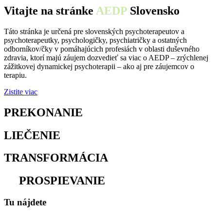
Vitajte na stránke
AEDP
Slovensko
Táto stránka je určená pre slovenských psychoterapeutov a
psychoterapeutky, psychologičky, psychiatričky a ostatných
odborníkov/čky v pomáhajúcich profesiách v oblasti duševného
zdravia, ktorí majú záujem dozvedieť sa viac o AEDP – zrýchlenej
zážitkovej dynamickej psychoterapii – ako aj pre záujemcov o
terapiu.
Zistite viac
PREKONANIE
osamelosti
LIEČENIE
traumy
TRANSFORMÁCIA
utrpenia
na
PROSPIEVANIE
Tu nájdete