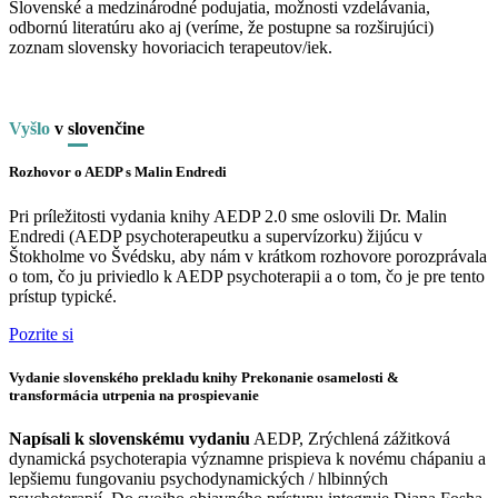
Slovenské a medzinárodné podujatia, možnosti vzdelávania,
odbornú literatúru ako aj (veríme, že postupne sa rozširujúci)
zoznam slovensky hovoriacich terapeutov/iek.
Vyšlo
v
slo
venčine
Rozhovor o AEDP s Malin Endredi
Pri príležitosti vydania knihy AEDP 2.0 sme oslovili Dr. Malin
Endredi (AEDP psychoterapeutku a supervízorku) žijúcu v
Štokholme vo Švédsku, aby nám v krátkom rozhovore porozprávala
o tom, čo ju priviedlo k AEDP psychoterapii a o tom, čo je pre tento
prístup typické.
Pozrite si
Vydanie slovenského prekladu knihy Prekonanie osamelosti &
transformácia utrpenia na prospievanie
Napísali k slovenskému vydaniu
AEDP, Zrýchlená zážitková
dynamická psychoterapia významne prispieva k novému chápaniu a
lepšiemu fungovaniu psychodynamických / hlbinných