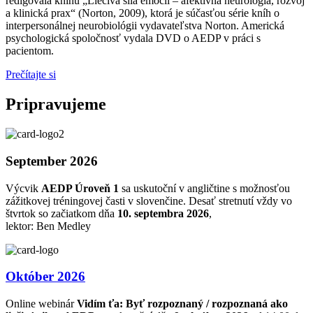
redigovala knihu „Liečivá sila emócií – afektívna neurológia, rozvoj
a klinická prax“ (Norton, 2009), ktorá je súčasťou série kníh o
interpersonálnej neurobiológii vydavateľstva Norton. Americká
psychologická spoločnosť vydala DVD o AEDP v práci s
pacientom.
Prečítajte si
Pripravujeme
September 2026
Výcvik
AEDP Úroveň 1
sa uskutoční v angličtine s možnosťou
zážitkovej tréningovej časti v slovenčine. Desať stretnutí vždy vo
štvrtok so začiatkom dňa
10. septembra 2026
,
lektor: Ben Medley
Október 2026
Online webinár
Vidím ťa: Byť rozpoznaný / rozpoznaná ako