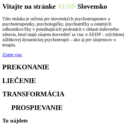
Vitajte na stránke
AEDP
Slovensko
Táto stránka je určená pre slovenských psychoterapeutov a
psychoterapeutky, psychologičky, psychiatričky a ostatných
odborníkov/čky v pomáhajúcich profesiách v oblasti duševného
zdravia, ktorí majú záujem dozvedieť sa viac o AEDP – zrýchlenej
zážitkovej dynamickej psychoterapii – ako aj pre záujemcov o
terapiu.
Zistite viac
PREKONANIE
osamelosti
LIEČENIE
traumy
TRANSFORMÁCIA
utrpenia
na
PROSPIEVANIE
Tu nájdete