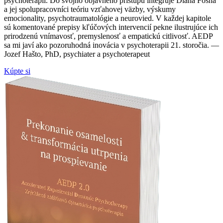
psychoterapií. Do svojho objavného prístupu integruje Diana Fosha
a jej spolupracovníci teóriu vzťahovej väzby, výskumy
emocionality, psychotraumatológie a neurovied. V každej kapitole
sú komentované prepisy kľúčových intervencií pekne ilustrujúce ich
prirodzenú vnímavosť, premyslenosť a empatickú citlivosť. AEDP
sa mi javí ako pozoruhodná inovácia v psychoterapii 21. storočia. —
Jozef Hašto, PhD, psychiater a psychoterapeut
Kúpte si