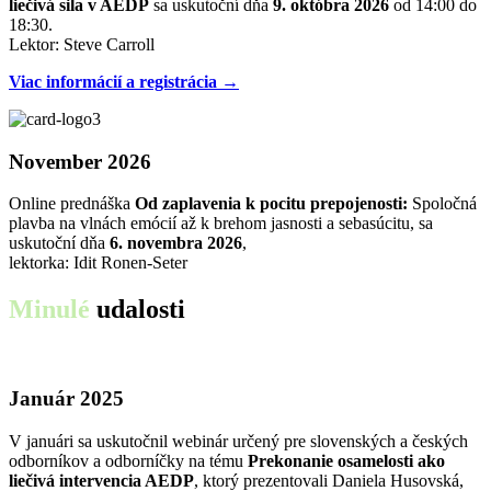
liečivá sila v AEDP
sa uskutoční dňa
9. októbra 2026
od 14:00 do
18:30.
Lektor: Steve Carroll
Viac informácií a registrácia →
November 2026
Online prednáška
Od zaplavenia k pocitu prepojenosti:
Spoločná
plavba na vlnách emócií až k brehom jasnosti a sebasúcitu, sa
uskutoční dňa
6. novembra 2026
,
lektorka: Idit Ronen-Seter
Minulé
udalosti
Január 2025
V januári sa uskutočnil webinár určený pre slovenských a českých
odborníkov a odborníčky na tému
Prekonanie osamelosti ako
liečivá intervencia AEDP
, ktorý prezentovali Daniela Husovská,