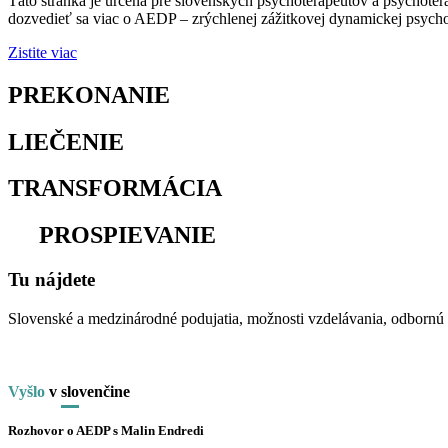
Táto stránka je určená pre slovenských psychoterapeutov a psychoter
dozvedieť sa viac o AEDP – zrýchlenej zážitkovej dynamickej psychot
Zistite viac
PREKONANIE
osamelosti
LIEČENIE
traumy
TRANSFORMÁCIA
utrpenia
na
PROSPIEVANIE
Tu nájdete
Slovenské a medzinárodné podujatia, možnosti vzdelávania, odbornú li
Vyšlo
v
slo
venčine
Rozhovor o AEDP s Malin Endredi