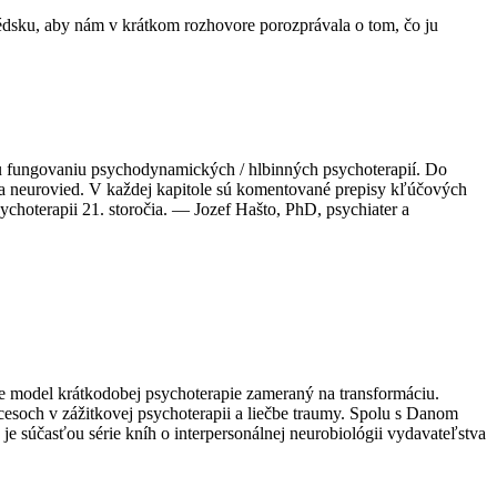
édsku, aby nám v krátkom rozhovore porozprávala o tom, čo ju
 fungovaniu psychodynamických / hlbinných psychoterapií. Do
e a neurovied. V každej kapitole sú komentované prepisy kľúčových
ychoterapii 21. storočia. — Jozef Hašto, PhD, psychiater a
e model krátkodobej psychoterapie zameraný na transformáciu.
esoch v zážitkovej psychoterapii a liečbe traumy. Spolu s Danom
je súčasťou série kníh o interpersonálnej neurobiológii vydavateľstva