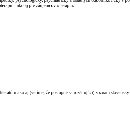
apeutky, psychologičky, psychiatričky a ostatných odborníkov/čky v po
erapii – ako aj pre záujemcov o terapiu.
teratúru ako aj (veríme, že postupne sa rozširujúci) zoznam slovensky 