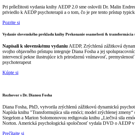
Pri príležitosti vydania knihy AEDP 2.0 sme oslovili Dr. Malin End
priviedlo k AEDP psychoterapii a o tom, čo je pre tento prístup typick
Pozrite si
Vydanie slovenského prekladu knihy Prekonanie osamelosti & transformácia 
Napísali k slovenskému vydaniu
AEDP, Zrýchlená zážitková dynami
svojho objavného prístupu integruje Diana Fosha a jej spolupracovn
intervencií pekne ilustrujúce ich prirodzenú vnímavosť, premyslenosť
psychoterapeut
Kúpte si
Rozhovor s Dr. Dianou Fosha
Diana Fosha, PhD, vytvorila zrýchlenú zážitkovú dynamickú psychot
Napísla knihu "Transformujúca sila emóci; model zrýchlenej zmeny“ 
Siegelom a Marion Solomonovou redigovala knihu „Liečivá sila emócií 
Norton. Americká psychologická spoločnosť vydala DVD o AEDP v p
Prečítajte si