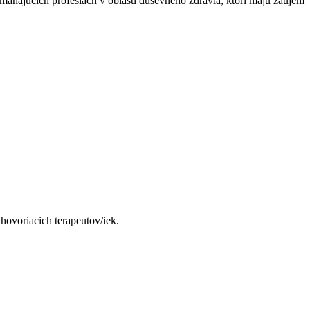
máhajúcich profesiách v oblasti duševného zdravia, ktorí majú záujem
hovoriacich terapeutov/iek.