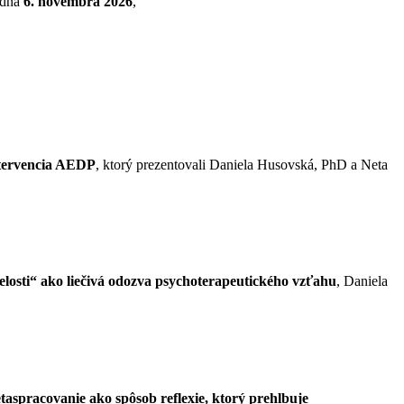
 dňa
6. novembra 2026
,
intervencia AEDP
, ktorý prezentovali Daniela Husovská, PhD a Neta
losti“ ako liečivá odozva psychoterapeutického vzťahu
, Daniela
taspracovanie ako spôsob reflexie, ktorý prehlbuje