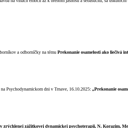
avba na vlnách emócií až k brehom jasnosti a sebasúcitu, sa uskutoční
odborníkov a odborníčky na tému
Prekonanie osamelosti ako liečivá 
ie na Psychodynamickom dni v Trnave, 16.10.2025:
„Prekonanie osame
 v zrýchlenej zážitkovej dynamickej psychoterapii, N. Korazim, Me