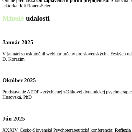
Online prednáška
Od zaplavenia k pocitu prepojenosti:
Spoločná pl
lektorka: Idit Ronen-Seter
Minulé
udalosti
Január 2025
V januári sa uskutočnil webinár určený pre slovenských a českých 
D. Korazim
Október 2025
Predstavenie AEDP - zrýchlenej zážitkovej dynamickej psychoterap
Husovská, PhD
Jún 2025
XXXIV. Česko-Slovenská Psychoterapeutická konferencia:
Reflexia