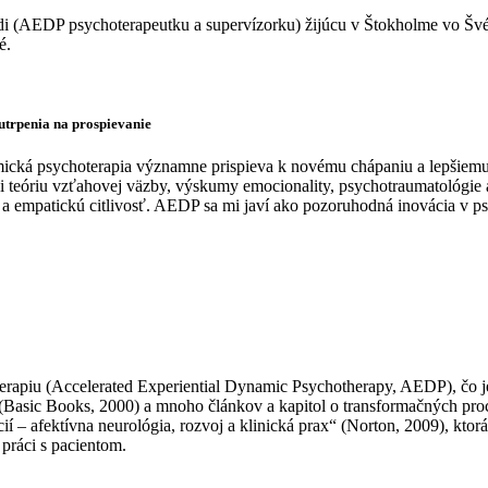
redi (AEDP psychoterapeutku a supervízorku) žijúcu v Štokholme vo Šv
é.
utrpenia na prospievanie
cká psychoterapia významne prispieva k novému chápaniu a lepšiemu
íci teóriu vzťahovej väzby, výskumy emocionality, psychotraumatológi
 a empatickú citlivosť. AEDP sa mi javí ako pozoruhodná inovácia v ps
erapiu (Accelerated Experiential Dynamic Psychotherapy, AEDP), čo j
(Basic Books, 2000) a mnoho článkov a kapitol o transformačných proc
– afektívna neurológia, rozvoj a klinická prax“ (Norton, 2009), ktorá 
ráci s pacientom.