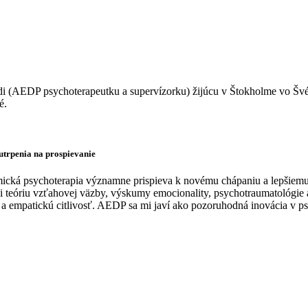
redi (AEDP psychoterapeutku a supervízorku) žijúcu v Štokholme vo Šv
é.
utrpenia na prospievanie
cká psychoterapia významne prispieva k novému chápaniu a lepšiemu
íci teóriu vzťahovej väzby, výskumy emocionality, psychotraumatológi
 a empatickú citlivosť. AEDP sa mi javí ako pozoruhodná inovácia v ps