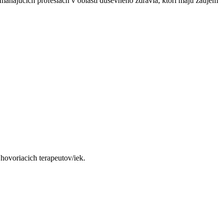
máhajúcich profesiách v oblasti duševného zdravia, ktorí majú záujem
hovoriacich terapeutov/iek.