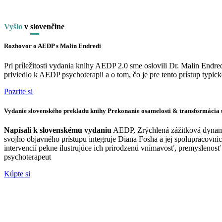
Vyšlo
v
slo
venčine
Rozhovor o AEDP s Malin Endredi
Pri príležitosti vydania knihy AEDP 2.0 sme oslovili Dr. Malin End
priviedlo k AEDP psychoterapii a o tom, čo je pre tento prístup typick
Pozrite si
Vydanie slovenského prekladu knihy Prekonanie osamelosti & transformácia 
Napísali k slovenskému vydaniu
AEDP, Zrýchlená zážitková dynami
svojho objavného prístupu integruje Diana Fosha a jej spolupracovn
intervencií pekne ilustrujúce ich prirodzenú vnímavosť, premyslenosť
psychoterapeut
Kúpte si