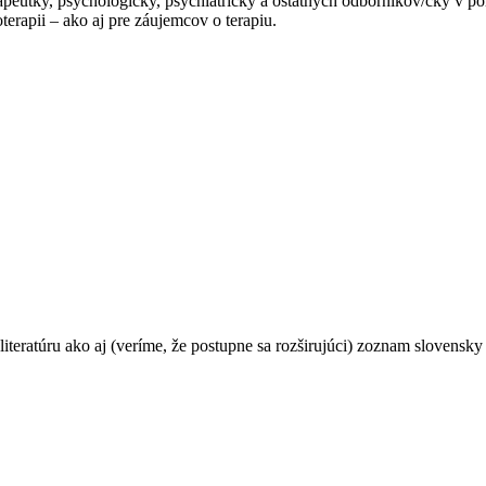
apeutky, psychologičky, psychiatričky a ostatných odborníkov/čky v po
erapii – ako aj pre záujemcov o terapiu.
teratúru ako aj (veríme, že postupne sa rozširujúci) zoznam slovensky 