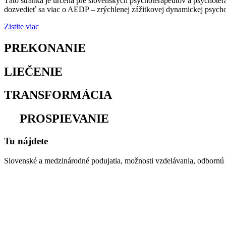
Táto stránka je určená pre slovenských psychoterapeutov a psychoter
dozvedieť sa viac o AEDP – zrýchlenej zážitkovej dynamickej psychot
Zistite viac
PREKONANIE
osamelosti
LIEČENIE
traumy
TRANSFORMÁCIA
utrpenia
na
PROSPIEVANIE
Tu nájdete
Slovenské a medzinárodné podujatia, možnosti vzdelávania, odbornú li