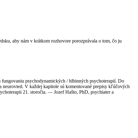
édsku, aby nám v krátkom rozhovore porozprávala o tom, čo ju
 fungovaniu psychodynamických / hlbinných psychoterapií. Do
e a neurovied. V každej kapitole sú komentované prepisy kľúčových
ychoterapii 21. storočia. — Jozef Hašto, PhD, psychiater a