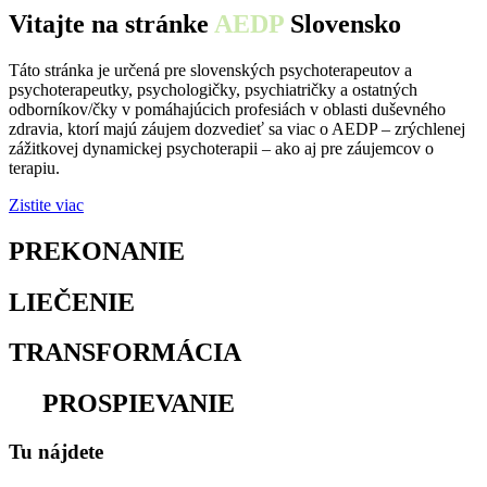
Vitajte na stránke
AEDP
Slovensko
Táto stránka je určená pre slovenských psychoterapeutov a
psychoterapeutky, psychologičky, psychiatričky a ostatných
odborníkov/čky v pomáhajúcich profesiách v oblasti duševného
zdravia, ktorí majú záujem dozvedieť sa viac o AEDP – zrýchlenej
zážitkovej dynamickej psychoterapii – ako aj pre záujemcov o
terapiu.
Zistite viac
PREKONANIE
osamelosti
LIEČENIE
traumy
TRANSFORMÁCIA
utrpenia
na
PROSPIEVANIE
Tu nájdete