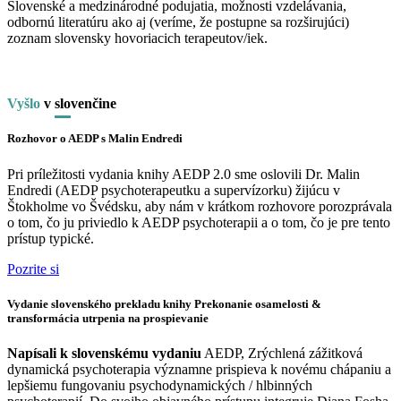
Slovenské a medzinárodné podujatia, možnosti vzdelávania,
odbornú literatúru ako aj (veríme, že postupne sa rozširujúci)
zoznam slovensky hovoriacich terapeutov/iek.
Vyšlo
v
slo
venčine
Rozhovor o AEDP s Malin Endredi
Pri príležitosti vydania knihy AEDP 2.0 sme oslovili Dr. Malin
Endredi (AEDP psychoterapeutku a supervízorku) žijúcu v
Štokholme vo Švédsku, aby nám v krátkom rozhovore porozprávala
o tom, čo ju priviedlo k AEDP psychoterapii a o tom, čo je pre tento
prístup typické.
Pozrite si
Vydanie slovenského prekladu knihy Prekonanie osamelosti &
transformácia utrpenia na prospievanie
Napísali k slovenskému vydaniu
AEDP, Zrýchlená zážitková
dynamická psychoterapia významne prispieva k novému chápaniu a
lepšiemu fungovaniu psychodynamických / hlbinných