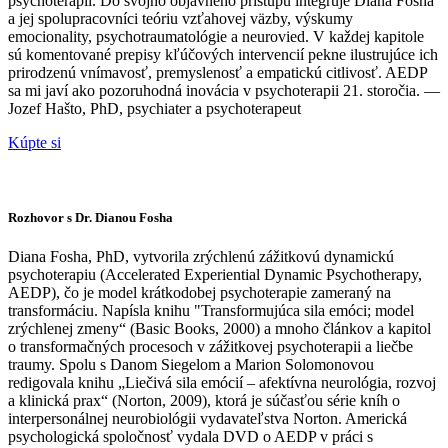
psychoterapií. Do svojho objavného prístupu integruje Diana Fosha
a jej spolupracovníci teóriu vzťahovej väzby, výskumy
emocionality, psychotraumatológie a neurovied. V každej kapitole
sú komentované prepisy kľúčových intervencií pekne ilustrujúce ich
prirodzenú vnímavosť, premyslenosť a empatickú citlivosť. AEDP
sa mi javí ako pozoruhodná inovácia v psychoterapii 21. storočia. —
Jozef Hašto, PhD, psychiater a psychoterapeut
Kúpte si
Rozhovor s Dr. Dianou Fosha
Diana Fosha, PhD, vytvorila zrýchlenú zážitkovú dynamickú
psychoterapiu (Accelerated Experiential Dynamic Psychotherapy,
AEDP), čo je model krátkodobej psychoterapie zameraný na
transformáciu. Napísla knihu "Transformujúca sila emóci; model
zrýchlenej zmeny“ (Basic Books, 2000) a mnoho článkov a kapitol
o transformačných procesoch v zážitkovej psychoterapii a liečbe
traumy. Spolu s Danom Siegelom a Marion Solomonovou
redigovala knihu „Liečivá sila emócií – afektívna neurológia, rozvoj
a klinická prax“ (Norton, 2009), ktorá je súčasťou série kníh o
interpersonálnej neurobiológii vydavateľstva Norton. Americká
psychologická spoločnosť vydala DVD o AEDP v práci s