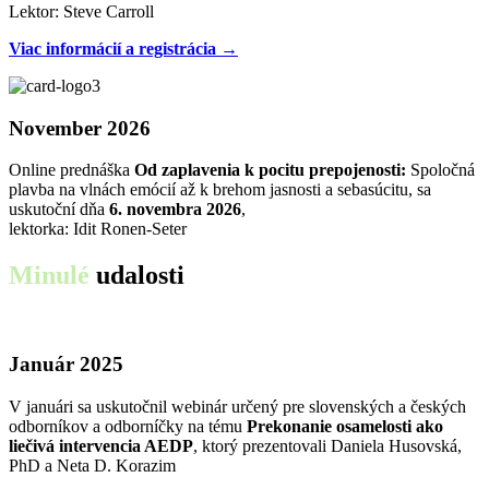
Lektor: Steve Carroll
Viac informácií a registrácia →
November 2026
Online prednáška
Od zaplavenia k pocitu prepojenosti:
Spoločná
plavba na vlnách emócií až k brehom jasnosti a sebasúcitu, sa
uskutoční dňa
6. novembra 2026
,
lektorka: Idit Ronen-Seter
Minulé
udalosti
Január 2025
V januári sa uskutočnil webinár určený pre slovenských a českých
odborníkov a odborníčky na tému
Prekonanie osamelosti ako
liečivá intervencia AEDP
, ktorý prezentovali Daniela Husovská,
PhD a Neta D. Korazim