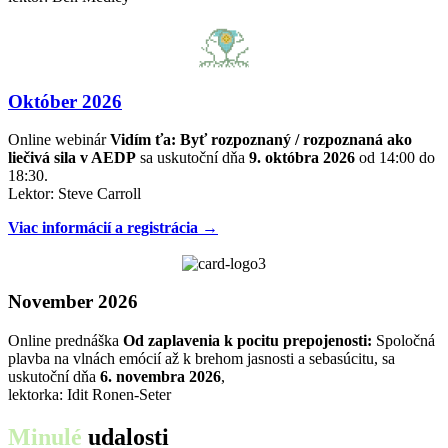
Október 2026
Online webinár
Vidím ťa: Byť rozpoznaný / rozpoznaná ako
liečivá sila v AEDP
sa uskutoční dňa
9. októbra 2026
od 14:00 do
18:30.
Lektor: Steve Carroll
Viac informácií a registrácia →
November 2026
Online prednáška
Od zaplavenia k pocitu prepojenosti:
Spoločná
plavba na vlnách emócií až k brehom jasnosti a sebasúcitu, sa
uskutoční dňa
6. novembra 2026
,
lektorka: Idit Ronen-Seter
Minulé
udalosti