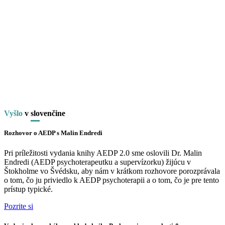
Vyšlo
v
slo
venčine
Rozhovor o AEDP s Malin Endredi
Pri príležitosti vydania knihy AEDP 2.0 sme oslovili Dr. Malin
Endredi (AEDP psychoterapeutku a supervízorku) žijúcu v
Štokholme vo Švédsku, aby nám v krátkom rozhovore porozprávala
o tom, čo ju priviedlo k AEDP psychoterapii a o tom, čo je pre tento
prístup typické.
Pozrite si