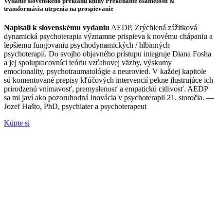
Vydanie slovenského prekladu knihy Prekonanie osamelosti &
transformácia utrpenia na prospievanie
Napísali k slovenskému vydaniu
AEDP, Zrýchlená zážitková
dynamická psychoterapia významne prispieva k novému chápaniu a
lepšiemu fungovaniu psychodynamických / hlbinných
psychoterapií. Do svojho objavného prístupu integruje Diana Fosha
a jej spolupracovníci teóriu vzťahovej väzby, výskumy
emocionality, psychotraumatológie a neurovied. V každej kapitole
sú komentované prepisy kľúčových intervencií pekne ilustrujúce ich
prirodzenú vnímavosť, premyslenosť a empatickú citlivosť. AEDP
sa mi javí ako pozoruhodná inovácia v psychoterapii 21. storočia. —
Jozef Hašto, PhD, psychiater a psychoterapeut
Kúpte si