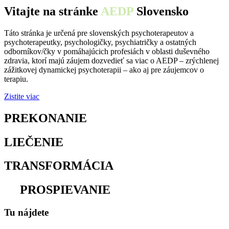
Vitajte na stránke
AEDP
Slovensko
Táto stránka je určená pre slovenských psychoterapeutov a
psychoterapeutky, psychologičky, psychiatričky a ostatných
odborníkov/čky v pomáhajúcich profesiách v oblasti duševného
zdravia, ktorí majú záujem dozvedieť sa viac o AEDP – zrýchlenej
zážitkovej dynamickej psychoterapii – ako aj pre záujemcov o
terapiu.
Zistite viac
PREKONANIE
osamelosti
LIEČENIE
traumy
TRANSFORMÁCIA
utrpenia
na
PROSPIEVANIE
Tu nájdete