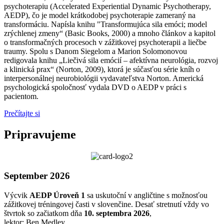
psychoterapiu (Accelerated Experiential Dynamic Psychotherapy,
AEDP), čo je model krátkodobej psychoterapie zameraný na
transformáciu. Napísla knihu "Transformujúca sila emóci; model
zrýchlenej zmeny“ (Basic Books, 2000) a mnoho článkov a kapitol
o transformačných procesoch v zážitkovej psychoterapii a liečbe
traumy. Spolu s Danom Siegelom a Marion Solomonovou
redigovala knihu „Liečivá sila emócií – afektívna neurológia, rozvoj
a klinická prax“ (Norton, 2009), ktorá je súčasťou série kníh o
interpersonálnej neurobiológii vydavateľstva Norton. Americká
psychologická spoločnosť vydala DVD o AEDP v práci s
pacientom.
Prečítajte si
Pripravujeme
September 2026
Výcvik
AEDP Úroveň 1
sa uskutoční v angličtine s možnosťou
zážitkovej tréningovej časti v slovenčine. Desať stretnutí vždy vo
štvrtok so začiatkom dňa
10. septembra 2026
,
lektor: Ben Medley