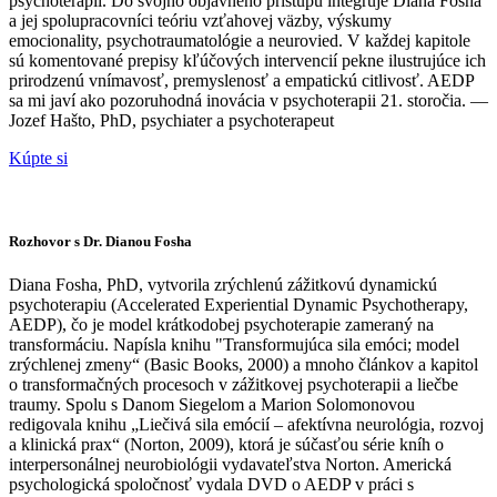
psychoterapií. Do svojho objavného prístupu integruje Diana Fosha
a jej spolupracovníci teóriu vzťahovej väzby, výskumy
emocionality, psychotraumatológie a neurovied. V každej kapitole
sú komentované prepisy kľúčových intervencií pekne ilustrujúce ich
prirodzenú vnímavosť, premyslenosť a empatickú citlivosť. AEDP
sa mi javí ako pozoruhodná inovácia v psychoterapii 21. storočia. —
Jozef Hašto, PhD, psychiater a psychoterapeut
Kúpte si
Rozhovor s Dr. Dianou Fosha
Diana Fosha, PhD, vytvorila zrýchlenú zážitkovú dynamickú
psychoterapiu (Accelerated Experiential Dynamic Psychotherapy,
AEDP), čo je model krátkodobej psychoterapie zameraný na
transformáciu. Napísla knihu "Transformujúca sila emóci; model
zrýchlenej zmeny“ (Basic Books, 2000) a mnoho článkov a kapitol
o transformačných procesoch v zážitkovej psychoterapii a liečbe
traumy. Spolu s Danom Siegelom a Marion Solomonovou
redigovala knihu „Liečivá sila emócií – afektívna neurológia, rozvoj
a klinická prax“ (Norton, 2009), ktorá je súčasťou série kníh o
interpersonálnej neurobiológii vydavateľstva Norton. Americká
psychologická spoločnosť vydala DVD o AEDP v práci s