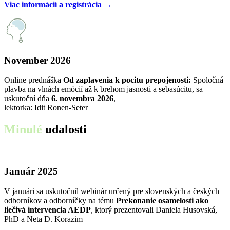
Viac informácií a registrácia →
November 2026
Online prednáška
Od zaplavenia k pocitu prepojenosti:
Spoločná
plavba na vlnách emócií až k brehom jasnosti a sebasúcitu, sa
uskutoční dňa
6. novembra 2026
,
lektorka: Idit Ronen-Seter
Minulé
udalosti
Január 2025
V januári sa uskutočnil webinár určený pre slovenských a českých
odborníkov a odborníčky na tému
Prekonanie osamelosti ako
liečivá intervencia AEDP
, ktorý prezentovali Daniela Husovská,
PhD a Neta D. Korazim