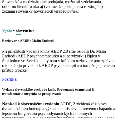
Slovenské a medzinárodné podujatia, možnosti vzdelávania,
odbornú literatúru ako aj (veríme, že postupne sa rozširujúci)
zoznam slovensky hovoriacich terapeutov/iek.
Vyšlo
v
slo
venčine
Rozhovor o AEDP s Malin Endredi
Pri príležitosti vydania knihy AEDP 2.0 sme oslovili Dr. Malin
Endredi (AEDP psychoterapeutku a supervízorku) žijúcu v
Štokholme vo Švédsku, aby nám v krátkom rozhovore porozprávala
o tom, čo ju priviedlo k AEDP psychoterapii a o tom, čo je pre tento
prístup typické.
Pozrite si
Vydanie slovenského prekladu knihy Prekonanie osamelosti &
transformácia utrpenia na prospievanie
Napísali k slovenskému vydaniu
AEDP, Zrýchlená zážitková
dynamická psychoterapia významne prispieva k novému chápaniu a
lepšiemu fungovaniu psychodynamických / hlbinných