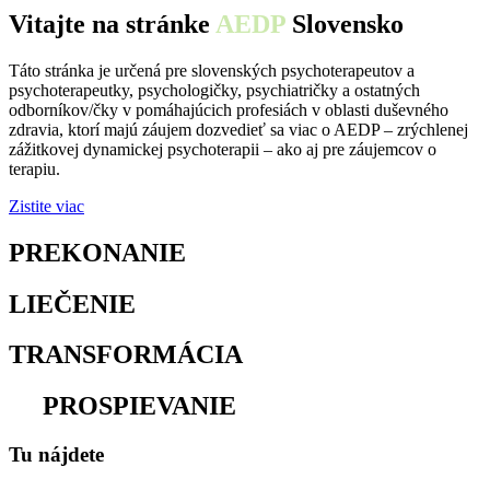
Vitajte na stránke
AEDP
Slovensko
Táto stránka je určená pre slovenských psychoterapeutov a
psychoterapeutky, psychologičky, psychiatričky a ostatných
odborníkov/čky v pomáhajúcich profesiách v oblasti duševného
zdravia, ktorí majú záujem dozvedieť sa viac o AEDP – zrýchlenej
zážitkovej dynamickej psychoterapii – ako aj pre záujemcov o
terapiu.
Zistite viac
PREKONANIE
osamelosti
LIEČENIE
traumy
TRANSFORMÁCIA
utrpenia
na
PROSPIEVANIE
Tu nájdete