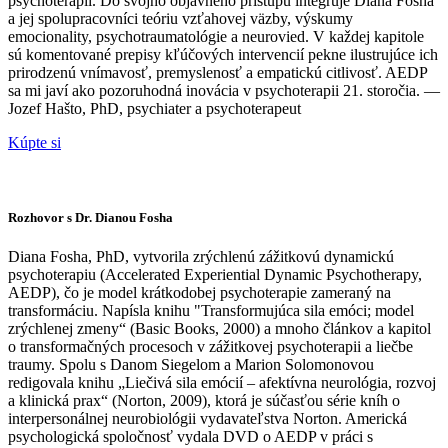
psychoterapií. Do svojho objavného prístupu integruje Diana Fosha
a jej spolupracovníci teóriu vzťahovej väzby, výskumy
emocionality, psychotraumatológie a neurovied. V každej kapitole
sú komentované prepisy kľúčových intervencií pekne ilustrujúce ich
prirodzenú vnímavosť, premyslenosť a empatickú citlivosť. AEDP
sa mi javí ako pozoruhodná inovácia v psychoterapii 21. storočia. —
Jozef Hašto, PhD, psychiater a psychoterapeut
Kúpte si
Rozhovor s Dr. Dianou Fosha
Diana Fosha, PhD, vytvorila zrýchlenú zážitkovú dynamickú
psychoterapiu (Accelerated Experiential Dynamic Psychotherapy,
AEDP), čo je model krátkodobej psychoterapie zameraný na
transformáciu. Napísla knihu "Transformujúca sila emóci; model
zrýchlenej zmeny“ (Basic Books, 2000) a mnoho článkov a kapitol
o transformačných procesoch v zážitkovej psychoterapii a liečbe
traumy. Spolu s Danom Siegelom a Marion Solomonovou
redigovala knihu „Liečivá sila emócií – afektívna neurológia, rozvoj
a klinická prax“ (Norton, 2009), ktorá je súčasťou série kníh o
interpersonálnej neurobiológii vydavateľstva Norton. Americká
psychologická spoločnosť vydala DVD o AEDP v práci s