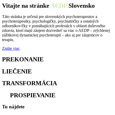
Vitajte na stránke
AEDP
Slovensko
Táto stránka je určená pre slovenských psychoterapeutov a
psychoterapeutky, psychologičky, psychiatričky a ostatných
odborníkov/čky v pomáhajúcich profesiách v oblasti duševného
zdravia, ktorí majú záujem dozvedieť sa viac o AEDP – zrýchlenej
zážitkovej dynamickej psychoterapii – ako aj pre záujemcov o
terapiu.
Zistite viac
PREKONANIE
osamelosti
LIEČENIE
traumy
TRANSFORMÁCIA
utrpenia
na
PROSPIEVANIE
Tu nájdete