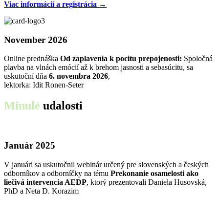
Viac informácií a registrácia →
November 2026
Online prednáška
Od zaplavenia k pocitu prepojenosti:
Spoločná
plavba na vlnách emócií až k brehom jasnosti a sebasúcitu, sa
uskutoční dňa
6. novembra 2026
,
lektorka: Idit Ronen-Seter
Minulé
udalosti
Január 2025
V januári sa uskutočnil webinár určený pre slovenských a českých
odborníkov a odborníčky na tému
Prekonanie osamelosti ako
liečivá intervencia AEDP
, ktorý prezentovali Daniela Husovská,
PhD a Neta D. Korazim