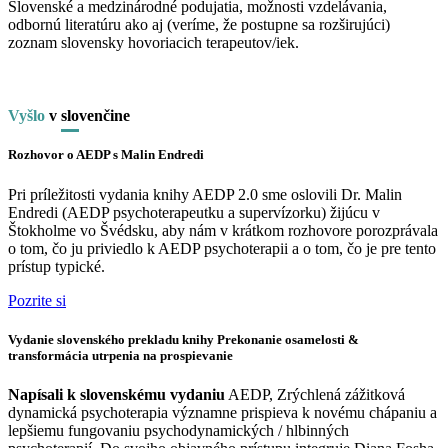
Slovenské a medzinárodné podujatia, možnosti vzdelávania,
odbornú literatúru ako aj (veríme, že postupne sa rozširujúci)
zoznam slovensky hovoriacich terapeutov/iek.
Vyšlo
v
slo
venčine
Rozhovor o AEDP s Malin Endredi
Pri príležitosti vydania knihy AEDP 2.0 sme oslovili Dr. Malin
Endredi (AEDP psychoterapeutku a supervízorku) žijúcu v
Štokholme vo Švédsku, aby nám v krátkom rozhovore porozprávala
o tom, čo ju priviedlo k AEDP psychoterapii a o tom, čo je pre tento
prístup typické.
Pozrite si
Vydanie slovenského prekladu knihy Prekonanie osamelosti &
transformácia utrpenia na prospievanie
Napísali k slovenskému vydaniu
AEDP, Zrýchlená zážitková
dynamická psychoterapia významne prispieva k novému chápaniu a
lepšiemu fungovaniu psychodynamických / hlbinných