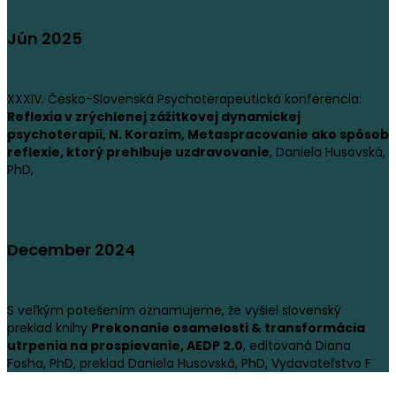
Jún 2025
XXXIV. Česko-Slovenská Psychoterapeutická konferencia:
Reflexia v zrýchlenej zážitkovej dynamickej
psychoterapii, N. Korazim, Metaspracovanie ako spôsob
reflexie, ktorý prehlbuje uzdravovanie
, Daniela Husovská,
PhD,
December 2024
S veľkým potešením oznamujeme, že vyšiel slovenský
preklad knihy
Prekonanie osamelosti & transformácia
utrpenia na prospievanie, AEDP 2.0
, editovaná Diana
Fosha, PhD, preklad Daniela Husovská, PhD, Vydavateľstvo F