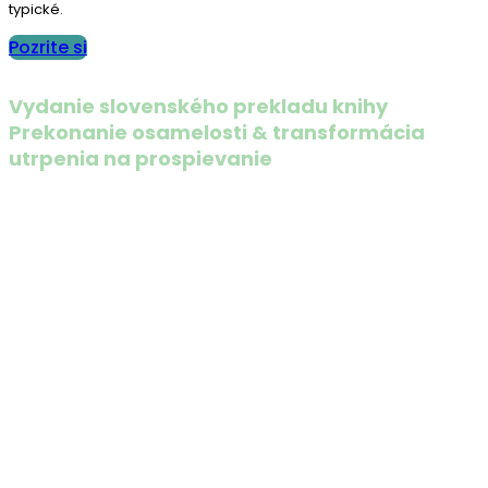
typické.
Pozrite si
Vydanie slovenského prekladu knihy
Prekonanie osamelosti & transformácia
utrpenia na prospievanie
Napísali k slovenskému vydaniu
AEDP, Zrýchlená
zážitková dynamická psychoterapia významne prispieva k
novému chápaniu a lepšiemu fungovaniu
psychodynamických / hlbinných psychoterapií. Do svojho
objavného prístupu integruje Diana Fosha a jej
spolupracovníci teóriu vzťahovej väzby, výskumy
emocionality, psychotraumatológie a neurovied. V každej
kapitole sú komentované prepisy kľúčových intervencií
pekne ilustrujúce ich prirodzenú vnímavosť, premyslenosť
a empatickú citlivosť. AEDP sa mi javí ako pozoruhodná
inovácia v psychoterapii 21. storočia. — Jozef Hašto, PhD,
psychiater a psychoterapeut