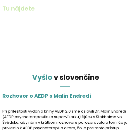
Tu nájdete
Slovenské a medzinárodné podujatia, možnosti
vzdelávania, odbornú literatúru ako aj (veríme, že
postupne sa rozširujúci) zoznam slovensky
hovoriacich terapeutov/iek.
Vyšlo
v
slo
venčine
Rozhovor o AEDP s Malin Endredi
Pri príležitosti vydania knihy AEDP 2.0 sme oslovili Dr. Malin Endredi
(AEDP psychoterapeutku a supervízorku) žijúcu v Štokholme vo
Švédsku, aby nám v krátkom rozhovore porozprávala o tom, čo ju
priviedlo k AEDP psychoterapii a o tom, čo je pre tento prístup