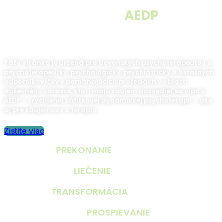
Vitajte na stránke
AEDP
Slovensko
Táto stránka je určená pre slovenských psychoterapeutov a
psychoterapeutky, psychologičky, psychiatričky a ostatných
odborníkov/čky v pomáhajúcich profesiách v oblasti
duševného zdravia, ktorí majú záujem dozvedieť sa viac o
AEDP – zrýchlenej zážitkovej dynamickej psychoterapii – ako
aj pre záujemcov o terapiu.
Zistite viac
PREKONANIE
osamelosti
LIEČENIE
traumy
TRANSFORMÁCIA
utrpenia
na
PROSPIEVANIE