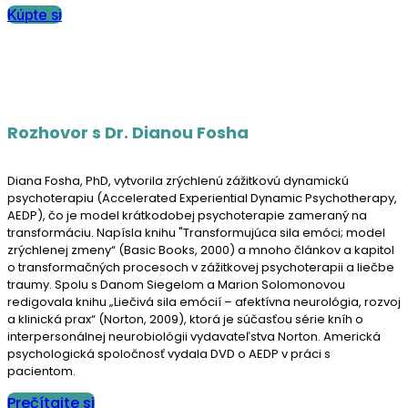
Kúpte si
Rozhovor s Dr. Dianou Fosha
Diana Fosha, PhD, vytvorila zrýchlenú zážitkovú dynamickú
psychoterapiu (Accelerated Experiential Dynamic Psychotherapy,
AEDP), čo je model krátkodobej psychoterapie zameraný na
transformáciu. Napísla knihu "Transformujúca sila emóci; model
zrýchlenej zmeny“ (Basic Books, 2000) a mnoho článkov a kapitol
o transformačných procesoch v zážitkovej psychoterapii a liečbe
traumy. Spolu s Danom Siegelom a Marion Solomonovou
redigovala knihu „Liečivá sila emócií – afektívna neurológia, rozvoj
a klinická prax“ (Norton, 2009), ktorá je súčasťou série kníh o
interpersonálnej neurobiológii vydavateľstva Norton. Americká
psychologická spoločnosť vydala DVD o AEDP v práci s
pacientom.
Prečítajte si