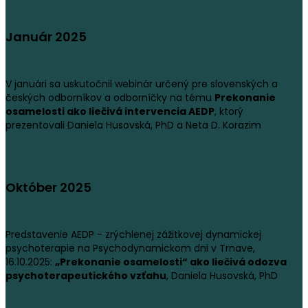
Január 2025
V januári sa uskutočnil webinár určený pre slovenských a
českých odborníkov a odborníčky na tému
Prekonanie
osamelosti ako liečivá intervencia AEDP
, ktorý
prezentovali Daniela Husovská, PhD a Neta D. Korazim
Október 2025
Predstavenie AEDP - zrýchlenej zážitkovej dynamickej
psychoterapie na Psychodynamickom dni v Trnave,
16.10.2025:
„Prekonanie osamelosti“ ako liečivá odozva
psychoterapeutického vzťahu
, Daniela Husovská, PhD