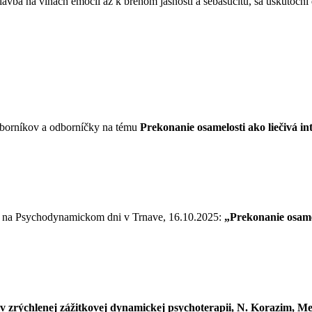
avba na vlnách emócií až k brehom jasnosti a sebasúcitu, sa uskutoční
odborníkov a odborníčky na tému
Prekonanie osamelosti ako liečivá 
ie na Psychodynamickom dni v Trnave, 16.10.2025:
„Prekonanie osame
 v zrýchlenej zážitkovej dynamickej psychoterapii, N. Korazim, Me