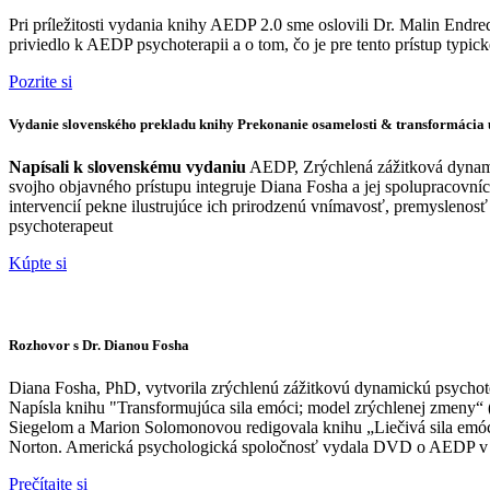
Pri príležitosti vydania knihy AEDP 2.0 sme oslovili Dr. Malin End
priviedlo k AEDP psychoterapii a o tom, čo je pre tento prístup typick
Pozrite si
Vydanie slovenského prekladu knihy Prekonanie osamelosti & transformácia 
Napísali k slovenskému vydaniu
AEDP, Zrýchlená zážitková dynami
svojho objavného prístupu integruje Diana Fosha a jej spolupracovn
intervencií pekne ilustrujúce ich prirodzenú vnímavosť, premyslenosť
psychoterapeut
Kúpte si
Rozhovor s Dr. Dianou Fosha
Diana Fosha, PhD, vytvorila zrýchlenú zážitkovú dynamickú psychot
Napísla knihu "Transformujúca sila emóci; model zrýchlenej zmeny“ 
Siegelom a Marion Solomonovou redigovala knihu „Liečivá sila emócií 
Norton. Americká psychologická spoločnosť vydala DVD o AEDP v p
Prečítajte si