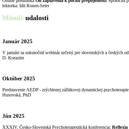
Online prednáška
Od zaplavenia k pocitu prepojenosti:
Spoločná pl
lektorka: Idit Ronen-Seter
Minulé
udalosti
Január 2025
V januári sa uskutočnil webinár určený pre slovenských a českých 
D. Korazim
Október 2025
Predstavenie AEDP - zrýchlenej zážitkovej dynamickej psychoterap
Husovská, PhD
Jún 2025
XXXIV. Česko-Slovenská Psychoterapeutická konferencia:
Reflexia