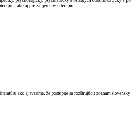
apeutky, psychologičky, psychiatričky a ostatných odborníkov/čky v po
erapii – ako aj pre záujemcov o terapiu.
teratúru ako aj (veríme, že postupne sa rozširujúci) zoznam slovensky 