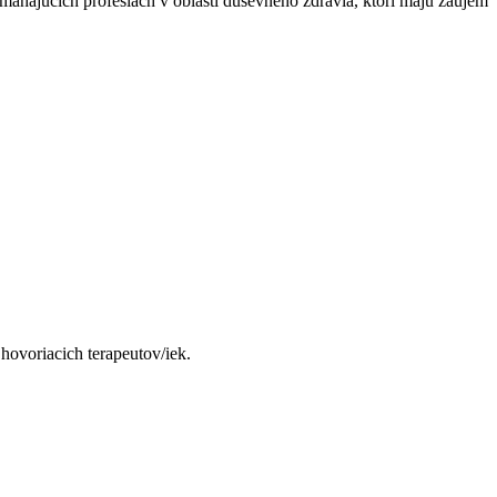
máhajúcich profesiách v oblasti duševného zdravia, ktorí majú záujem
hovoriacich terapeutov/iek.