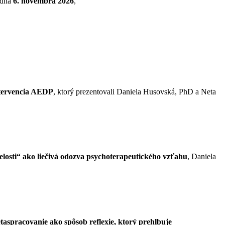
 dňa
6. novembra 2026
,
intervencia AEDP
, ktorý prezentovali Daniela Husovská, PhD a Neta
losti“ ako liečivá odozva psychoterapeutického vzťahu
, Daniela
taspracovanie ako spôsob reflexie, ktorý prehlbuje