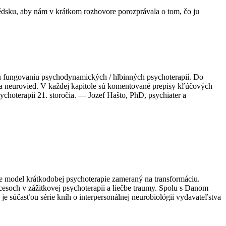
édsku, aby nám v krátkom rozhovore porozprávala o tom, čo ju
 fungovaniu psychodynamických / hlbinných psychoterapií. Do
e a neurovied. V každej kapitole sú komentované prepisy kľúčových
ychoterapii 21. storočia. — Jozef Hašto, PhD, psychiater a
e model krátkodobej psychoterapie zameraný na transformáciu.
esoch v zážitkovej psychoterapii a liečbe traumy. Spolu s Danom
je súčasťou série kníh o interpersonálnej neurobiológii vydavateľstva