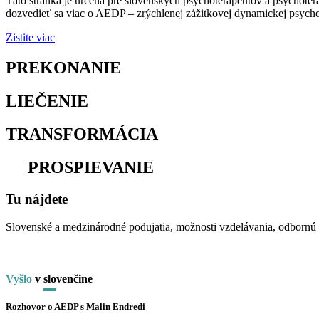
Táto stránka je určená pre slovenských psychoterapeutov a psychoter
dozvedieť sa viac o AEDP – zrýchlenej zážitkovej dynamickej psychot
Zistite viac
PREKONANIE
osamelosti
LIEČENIE
traumy
TRANSFORMÁCIA
utrpenia
na
PROSPIEVANIE
Tu nájdete
Slovenské a medzinárodné podujatia, možnosti vzdelávania, odbornú li
Vyšlo
v
slo
venčine
Rozhovor o AEDP s Malin Endredi