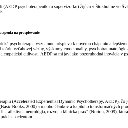
redi (AEDP psychoterapeutku a supervízorku) žijúcu v Štokholme vo Šv
é.
utrpenia na prospievanie
cká psychoterapia významne prispieva k novému chápaniu a lepšiemu
íci teóriu vzťahovej väzby, výskumy emocionality, psychotraumatológi
 a empatickú citlivosť. AEDP sa mi javí ako pozoruhodná inovácia v ps
erapiu (Accelerated Experiential Dynamic Psychotherapy, AEDP), čo j
(Basic Books, 2000) a mnoho článkov a kapitol o transformačných proc
– afektívna neurológia, rozvoj a klinická prax“ (Norton, 2009), ktorá 
ráci s pacientom.