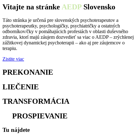
Vitajte na stránke
AEDP
Slovensko
Táto stránka je určená pre slovenských psychoterapeutov a
psychoterapeutky, psychologičky, psychiatričky a ostatných
odborníkov/čky v pomáhajúcich profesiách v oblasti duševného
zdravia, ktorí majú záujem dozvedieť sa viac o AEDP – zrýchlenej
zážitkovej dynamickej psychoterapii – ako aj pre záujemcov o
terapiu.
Zistite viac
PREKONANIE
osamelosti
LIEČENIE
traumy
TRANSFORMÁCIA
utrpenia
na
PROSPIEVANIE
Tu nájdete