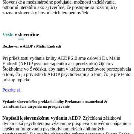
Slovenské a medzinárodné podujatia, možnosti vzdelávania,
odbornú literatúru ako aj (veríme, že postupne sa rozširujúci)
zoznam slovensky hovoriacich terapeutov/iek.
Vyšlo
v
slo
venčine
Rozhovor o AEDP s Malin Endredi
Pri príležitosti vydania knihy AEDP 2.0 sme oslovili Dr. Malin
Endredi (AEDP psychoterapeutku a supervízorku) žijúcu v
Štokholme vo Švédsku, aby nám v krátkom rozhovore porozprávala
o tom, čo ju priviedlo k AEDP psychoterapii a o tom, čo je pre tento
prístup typické.
Pozrite si
Vydanie slovenského prekladu knihy Prekonanie osamelosti &
transformácia utrpenia na prospievanie
Napísali k slovenskému vydaniu
AEDP, Zrýchlená zážitková
dynamická psychoterapia významne prispieva k novému chápaniu a
lepšiemu fungovaniu psychodynamických / hlbinných