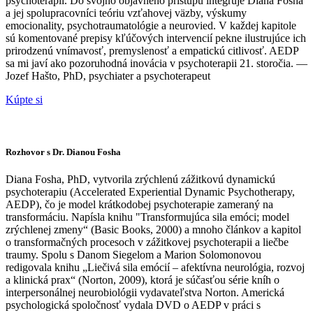
psychoterapií. Do svojho objavného prístupu integruje Diana Fosha
a jej spolupracovníci teóriu vzťahovej väzby, výskumy
emocionality, psychotraumatológie a neurovied. V každej kapitole
sú komentované prepisy kľúčových intervencií pekne ilustrujúce ich
prirodzenú vnímavosť, premyslenosť a empatickú citlivosť. AEDP
sa mi javí ako pozoruhodná inovácia v psychoterapii 21. storočia. —
Jozef Hašto, PhD, psychiater a psychoterapeut
Kúpte si
Rozhovor s Dr. Dianou Fosha
Diana Fosha, PhD, vytvorila zrýchlenú zážitkovú dynamickú
psychoterapiu (Accelerated Experiential Dynamic Psychotherapy,
AEDP), čo je model krátkodobej psychoterapie zameraný na
transformáciu. Napísla knihu "Transformujúca sila emóci; model
zrýchlenej zmeny“ (Basic Books, 2000) a mnoho článkov a kapitol
o transformačných procesoch v zážitkovej psychoterapii a liečbe
traumy. Spolu s Danom Siegelom a Marion Solomonovou
redigovala knihu „Liečivá sila emócií – afektívna neurológia, rozvoj
a klinická prax“ (Norton, 2009), ktorá je súčasťou série kníh o
interpersonálnej neurobiológii vydavateľstva Norton. Americká
psychologická spoločnosť vydala DVD o AEDP v práci s