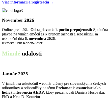
Viac informácií a registrácia →
November 2026
Online prednáška
Od zaplavenia k pocitu prepojenosti:
Spoločná
plavba na vlnách emócií až k brehom jasnosti a sebasúcitu, sa
uskutoční dňa
6. novembra 2026
,
lektorka: Idit Ronen-Seter
Minulé
udalosti
Január 2025
V januári sa uskutočnil webinár určený pre slovenských a českých
odborníkov a odborníčky na tému
Prekonanie osamelosti ako
liečivá intervencia AEDP
, ktorý prezentovali Daniela Husovská,
PhD a Neta D. Korazim