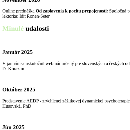
Online prednáška
Od zaplavenia k pocitu prepojenosti:
Spoločná pl
lektorka: Idit Ronen-Seter
Minulé
udalosti
Január 2025
V januári sa uskutočnil webinár určený pre slovenských a českých 
D. Korazim
Október 2025
Predstavenie AEDP - zrýchlenej zážitkovej dynamickej psychoterap
Husovská, PhD
Jún 2025