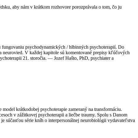
édsku, aby nám v krátkom rozhovore porozprávala o tom, čo ju
 fungovaniu psychodynamických / hlbinných psychoterapií. Do
e a neurovied. V každej kapitole sú komentované prepisy kľúčových
ychoterapii 21. storočia. — Jozef Hašto, PhD, psychiater a
e model krátkodobej psychoterapie zameraný na transformáciu.
esoch v zážitkovej psychoterapii a liečbe traumy. Spolu s Danom
je súčasťou série kníh o interpersonálnej neurobiológii vydavateľstva