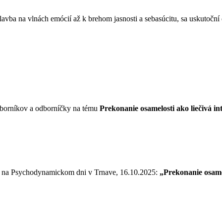
avba na vlnách emócií až k brehom jasnosti a sebasúcitu, sa uskutoční
odborníkov a odborníčky na tému
Prekonanie osamelosti ako liečivá 
ie na Psychodynamickom dni v Trnave, 16.10.2025:
„Prekonanie osame