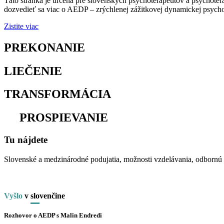
Táto stránka je určená pre slovenských psychoterapeutov a psychoter
dozvedieť sa viac o AEDP – zrýchlenej zážitkovej dynamickej psychot
Zistite viac
PREKONANIE
osamelosti
LIEČENIE
traumy
TRANSFORMÁCIA
utrpenia
na
PROSPIEVANIE
Tu nájdete
Slovenské a medzinárodné podujatia, možnosti vzdelávania, odbornú li
Vyšlo
v
slo
venčine
Rozhovor o AEDP s Malin Endredi