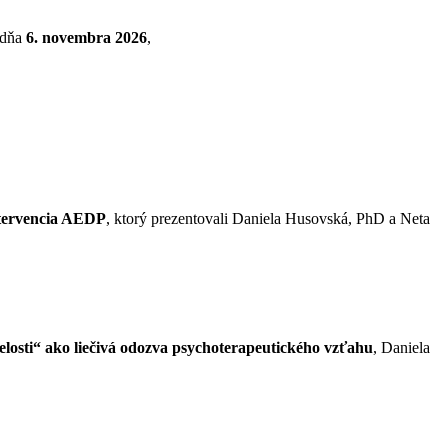
 dňa
6. novembra 2026
,
intervencia AEDP
, ktorý prezentovali Daniela Husovská, PhD a Neta
losti“ ako liečivá odozva psychoterapeutického vzťahu
, Daniela