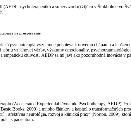
redi (AEDP psychoterapeutku a supervízorku) žijúcu v Štokholme vo Šv
é.
utrpenia na prospievanie
cká psychoterapia významne prispieva k novému chápaniu a lepšiemu
íci teóriu vzťahovej väzby, výskumy emocionality, psychotraumatológi
 a empatickú citlivosť. AEDP sa mi javí ako pozoruhodná inovácia v ps
erapiu (Accelerated Experiential Dynamic Psychotherapy, AEDP), čo j
(Basic Books, 2000) a mnoho článkov a kapitol o transformačných proc
– afektívna neurológia, rozvoj a klinická prax“ (Norton, 2009), ktorá 
ráci s pacientom.