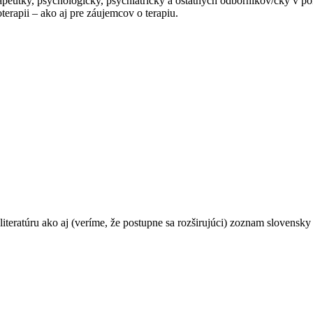
apeutky, psychologičky, psychiatričky a ostatných odborníkov/čky v po
erapii – ako aj pre záujemcov o terapiu.
teratúru ako aj (veríme, že postupne sa rozširujúci) zoznam slovensky 