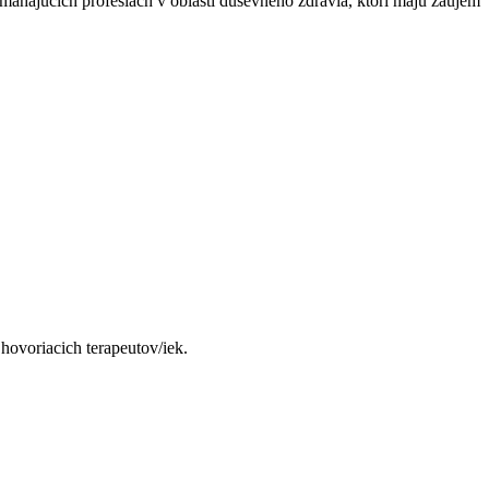
máhajúcich profesiách v oblasti duševného zdravia, ktorí majú záujem
hovoriacich terapeutov/iek.