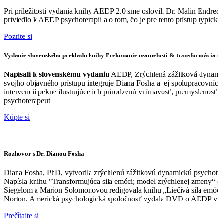
Pri príležitosti vydania knihy AEDP 2.0 sme oslovili Dr. Malin End
priviedlo k AEDP psychoterapii a o tom, čo je pre tento prístup typick
Pozrite si
Vydanie slovenského prekladu knihy Prekonanie osamelosti & transformácia 
Napísali k slovenskému vydaniu
AEDP, Zrýchlená zážitková dynami
svojho objavného prístupu integruje Diana Fosha a jej spolupracovn
intervencií pekne ilustrujúce ich prirodzenú vnímavosť, premyslenosť
psychoterapeut
Kúpte si
Rozhovor s Dr. Dianou Fosha
Diana Fosha, PhD, vytvorila zrýchlenú zážitkovú dynamickú psychot
Napísla knihu "Transformujúca sila emóci; model zrýchlenej zmeny“ 
Siegelom a Marion Solomonovou redigovala knihu „Liečivá sila emócií 
Norton. Americká psychologická spoločnosť vydala DVD o AEDP v p
Prečítajte si