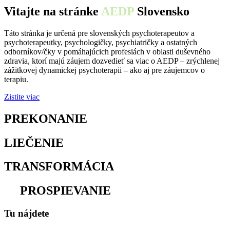
Vitajte na stránke
AEDP
Slovensko
Táto stránka je určená pre slovenských psychoterapeutov a
psychoterapeutky, psychologičky, psychiatričky a ostatných
odborníkov/čky v pomáhajúcich profesiách v oblasti duševného
zdravia, ktorí majú záujem dozvedieť sa viac o AEDP – zrýchlenej
zážitkovej dynamickej psychoterapii – ako aj pre záujemcov o
terapiu.
Zistite viac
PREKONANIE
osamelosti
LIEČENIE
traumy
TRANSFORMÁCIA
utrpenia
na
PROSPIEVANIE
Tu nájdete