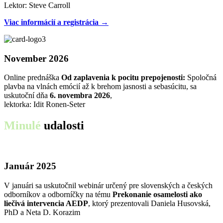
Lektor: Steve Carroll
Viac informácií a registrácia →
November 2026
Online prednáška
Od zaplavenia k pocitu prepojenosti:
Spoločná
plavba na vlnách emócií až k brehom jasnosti a sebasúcitu, sa
uskutoční dňa
6. novembra 2026
,
lektorka: Idit Ronen-Seter
Minulé
udalosti
Január 2025
V januári sa uskutočnil webinár určený pre slovenských a českých
odborníkov a odborníčky na tému
Prekonanie osamelosti ako
liečivá intervencia AEDP
, ktorý prezentovali Daniela Husovská,
PhD a Neta D. Korazim