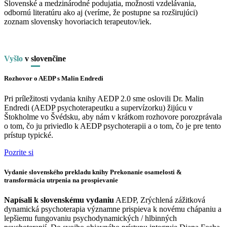
Slovenské a medzinárodné podujatia, možnosti vzdelávania,
odbornú literatúru ako aj (veríme, že postupne sa rozširujúci)
zoznam slovensky hovoriacich terapeutov/iek.
Vyšlo
v
slo
venčine
Rozhovor o AEDP s Malin Endredi
Pri príležitosti vydania knihy AEDP 2.0 sme oslovili Dr. Malin
Endredi (AEDP psychoterapeutku a supervízorku) žijúcu v
Štokholme vo Švédsku, aby nám v krátkom rozhovore porozprávala
o tom, čo ju priviedlo k AEDP psychoterapii a o tom, čo je pre tento
prístup typické.
Pozrite si
Vydanie slovenského prekladu knihy Prekonanie osamelosti &
transformácia utrpenia na prospievanie
Napísali k slovenskému vydaniu
AEDP, Zrýchlená zážitková
dynamická psychoterapia významne prispieva k novému chápaniu a
lepšiemu fungovaniu psychodynamických / hlbinných