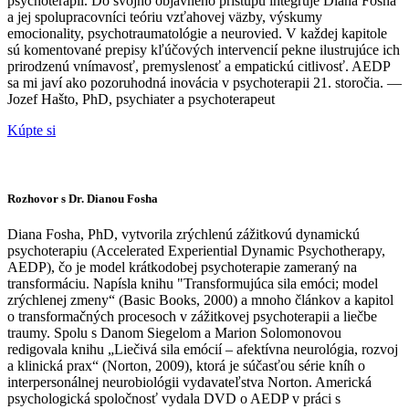
psychoterapií. Do svojho objavného prístupu integruje Diana Fosha
a jej spolupracovníci teóriu vzťahovej väzby, výskumy
emocionality, psychotraumatológie a neurovied. V každej kapitole
sú komentované prepisy kľúčových intervencií pekne ilustrujúce ich
prirodzenú vnímavosť, premyslenosť a empatickú citlivosť. AEDP
sa mi javí ako pozoruhodná inovácia v psychoterapii 21. storočia. —
Jozef Hašto, PhD, psychiater a psychoterapeut
Kúpte si
Rozhovor s Dr. Dianou Fosha
Diana Fosha, PhD, vytvorila zrýchlenú zážitkovú dynamickú
psychoterapiu (Accelerated Experiential Dynamic Psychotherapy,
AEDP), čo je model krátkodobej psychoterapie zameraný na
transformáciu. Napísla knihu "Transformujúca sila emóci; model
zrýchlenej zmeny“ (Basic Books, 2000) a mnoho článkov a kapitol
o transformačných procesoch v zážitkovej psychoterapii a liečbe
traumy. Spolu s Danom Siegelom a Marion Solomonovou
redigovala knihu „Liečivá sila emócií – afektívna neurológia, rozvoj
a klinická prax“ (Norton, 2009), ktorá je súčasťou série kníh o
interpersonálnej neurobiológii vydavateľstva Norton. Americká
psychologická spoločnosť vydala DVD o AEDP v práci s