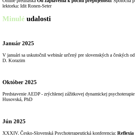
Online prednáška
Od zaplavenia k pocitu prepojenosti:
Spoločná pl
lektorka: Idit Ronen-Seter
Minulé
udalosti
Január 2025
V januári sa uskutočnil webinár určený pre slovenských a českých 
D. Korazim
Október 2025
Predstavenie AEDP - zrýchlenej zážitkovej dynamickej psychoterap
Husovská, PhD
Jún 2025
XXXIV. Česko-Slovenská Psychoterapeutická konferencia:
Reflexia