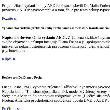
Pri príležitosti vydania knihy AEDP 2.0 sme oslovili Dr. Malin End
priviedlo k AEDP psychoterapii a o tom, čo je pre tento prístup typick
Pozrite si
Vydanie slovenského prekladu knihy Prekonanie osamelosti & transformácia 
Napísali k slovenskému vydaniu
AEDP, Zrýchlená zážitková dynami
svojho objavného prístupu integruje Diana Fosha a jej spolupracovn
intervencií pekne ilustrujúce ich prirodzenú vnímavosť, premyslenosť
psychoterapeut
Kúpte si
Rozhovor s Dr. Dianou Fosha
Diana Fosha, PhD, vytvorila zrýchlenú zážitkovú dynamickú psychot
Napísla knihu "Transformujúca sila emóci; model zrýchlenej zmeny“ 
Siegelom a Marion Solomonovou redigovala knihu „Liečivá sila emócií 
Norton. Americká psychologická spoločnosť vydala DVD o AEDP v p
Prečítajte si