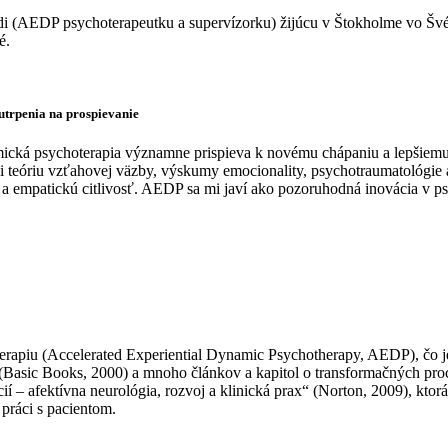
redi (AEDP psychoterapeutku a supervízorku) žijúcu v Štokholme vo Šv
é.
utrpenia na prospievanie
cká psychoterapia významne prispieva k novému chápaniu a lepšiemu
íci teóriu vzťahovej väzby, výskumy emocionality, psychotraumatológi
 a empatickú citlivosť. AEDP sa mi javí ako pozoruhodná inovácia v ps
erapiu (Accelerated Experiential Dynamic Psychotherapy, AEDP), čo j
(Basic Books, 2000) a mnoho článkov a kapitol o transformačných proc
– afektívna neurológia, rozvoj a klinická prax“ (Norton, 2009), ktorá 
ráci s pacientom.