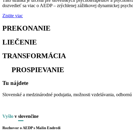
Táto stránka je určená pre slovenských psychoterapeutov a psychoter
dozvedieť sa viac o AEDP – zrýchlenej zážitkovej dynamickej psychot
Zistite viac
PREKONANIE
osamelosti
LIEČENIE
traumy
TRANSFORMÁCIA
utrpenia
na
PROSPIEVANIE
Tu nájdete
Slovenské a medzinárodné podujatia, možnosti vzdelávania, odbornú li
Vyšlo
v
slo
venčine
Rozhovor o AEDP s Malin Endredi