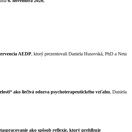
 dňa
6. novembra 2026
,
intervencia AEDP
, ktorý prezentovali Daniela Husovská, PhD a Neta
losti“ ako liečivá odozva psychoterapeutického vzťahu
, Daniela
taspracovanie ako spôsob reflexie, ktorý prehlbuje