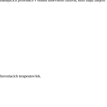
máhajúcich profesiách v oblasti duševného zdravia, ktorí majú záujem
hovoriacich terapeutov/iek.