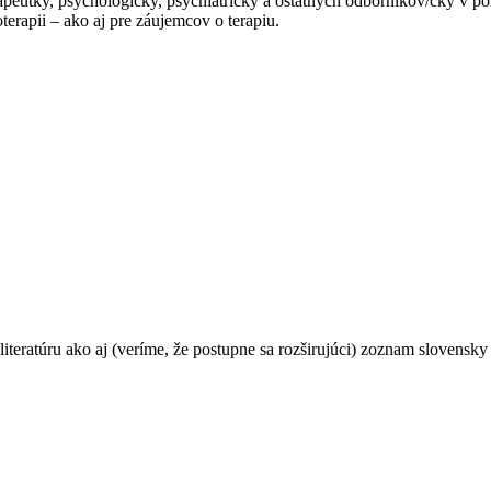
apeutky, psychologičky, psychiatričky a ostatných odborníkov/čky v po
erapii – ako aj pre záujemcov o terapiu.
teratúru ako aj (veríme, že postupne sa rozširujúci) zoznam slovensky 