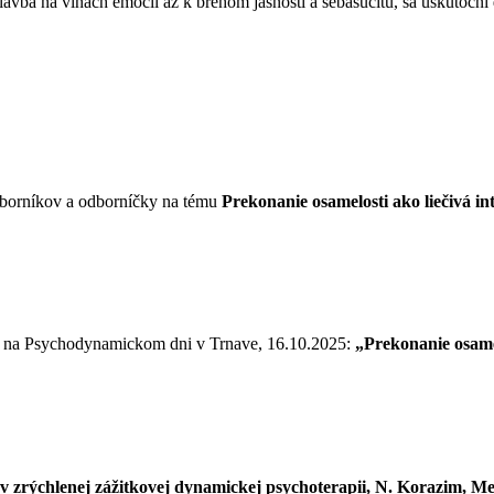
avba na vlnách emócií až k brehom jasnosti a sebasúcitu, sa uskutoční
odborníkov a odborníčky na tému
Prekonanie osamelosti ako liečivá 
ie na Psychodynamickom dni v Trnave, 16.10.2025:
„Prekonanie osame
 v zrýchlenej zážitkovej dynamickej psychoterapii, N. Korazim, Me