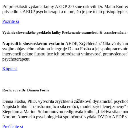
Pri príležitosti vydania knihy AEDP 2.0 sme oslovili Dr. Malin End
priviedlo k AEDP psychoterapii a o tom, čo je pre tento prístup typick
Pozrite si
Vydanie slovenského prekladu knihy Prekonanie osamelosti & transformácia 
Napísali k slovenskému vydaniu
AEDP, Zrýchlená zážitková dynami
svojho objavného prístupu integruje Diana Fosha a jej spolupracovn
intervencií pekne ilustrujúce ich prirodzenú vnímavosť, premyslenosť
psychoterapeut
Kúpte si
Rozhovor s Dr. Dianou Fosha
Diana Fosha, PhD, vytvorila zrýchlenú zážitkovú dynamickú psychot
Napísla knihu "Transformujúca sila emóci; model zrýchlenej zmeny“ 
Siegelom a Marion Solomonovou redigovala knihu „Liečivá sila emócií 
Norton. Americká psychologická spoločnosť vydala DVD o AEDP v p
Prečítajte si