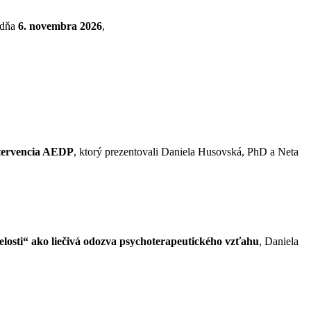
 dňa
6. novembra 2026
,
intervencia AEDP
, ktorý prezentovali Daniela Husovská, PhD a Neta
losti“ ako liečivá odozva psychoterapeutického vzťahu
, Daniela