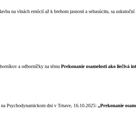
avba na vlnách emócií až k brehom jasnosti a sebasúcitu, sa uskutoční
odborníkov a odborníčky na tému
Prekonanie osamelosti ako liečivá 
ie na Psychodynamickom dni v Trnave, 16.10.2025:
„Prekonanie osame