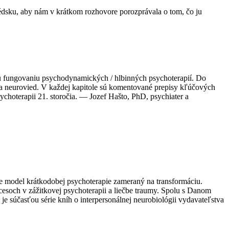
édsku, aby nám v krátkom rozhovore porozprávala o tom, čo ju
 fungovaniu psychodynamických / hlbinných psychoterapií. Do
e a neurovied. V každej kapitole sú komentované prepisy kľúčových
ychoterapii 21. storočia. — Jozef Hašto, PhD, psychiater a
e model krátkodobej psychoterapie zameraný na transformáciu.
esoch v zážitkovej psychoterapii a liečbe traumy. Spolu s Danom
je súčasťou série kníh o interpersonálnej neurobiológii vydavateľstva