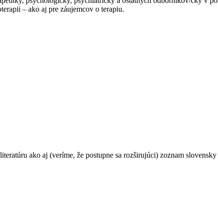
apeutky, psychologičky, psychiatričky a ostatných odborníkov/čky v po
erapii – ako aj pre záujemcov o terapiu.
teratúru ako aj (veríme, že postupne sa rozširujúci) zoznam slovensky 