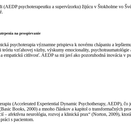
redi (AEDP psychoterapeutku a supervízorku) žijúcu v Štokholme vo Šv
é.
utrpenia na prospievanie
cká psychoterapia významne prispieva k novému chápaniu a lepšiemu
íci teóriu vzťahovej väzby, výskumy emocionality, psychotraumatológi
 a empatickú citlivosť. AEDP sa mi javí ako pozoruhodná inovácia v ps
erapiu (Accelerated Experiential Dynamic Psychotherapy, AEDP), čo j
(Basic Books, 2000) a mnoho článkov a kapitol o transformačných proc
– afektívna neurológia, rozvoj a klinická prax“ (Norton, 2009), ktorá 
ráci s pacientom.