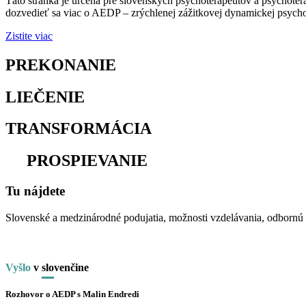
Táto stránka je určená pre slovenských psychoterapeutov a psychoter
dozvedieť sa viac o AEDP – zrýchlenej zážitkovej dynamickej psychot
Zistite viac
PREKONANIE
osamelosti
LIEČENIE
traumy
TRANSFORMÁCIA
utrpenia
na
PROSPIEVANIE
Tu nájdete
Slovenské a medzinárodné podujatia, možnosti vzdelávania, odbornú li
Vyšlo
v
slo
venčine
Rozhovor o AEDP s Malin Endredi