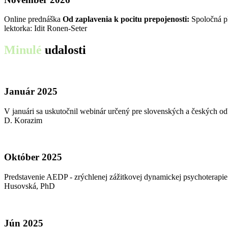
Online prednáška
Od zaplavenia k pocitu prepojenosti:
Spoločná pl
lektorka: Idit Ronen-Seter
Minulé
udalosti
Január 2025
V januári sa uskutočnil webinár určený pre slovenských a českých 
D. Korazim
Október 2025
Predstavenie AEDP - zrýchlenej zážitkovej dynamickej psychoterap
Husovská, PhD
Jún 2025