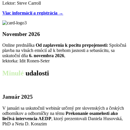
Lektor: Steve Carroll
Viac informácií a registrácia →
November 2026
Online prednáška
Od zaplavenia k pocitu prepojenosti:
Spoločná
plavba na vlnách emócií až k brehom jasnosti a sebasúcitu, sa
uskutoční dňa
6. novembra 2026
,
lektorka: Idit Ronen-Seter
Minulé
udalosti
Január 2025
V januári sa uskutočnil webinár určený pre slovenských a českých
odborníkov a odborníčky na tému
Prekonanie osamelosti ako
liečivá intervencia AEDP
, ktorý prezentovali Daniela Husovská,
PhD a Neta D. Korazim