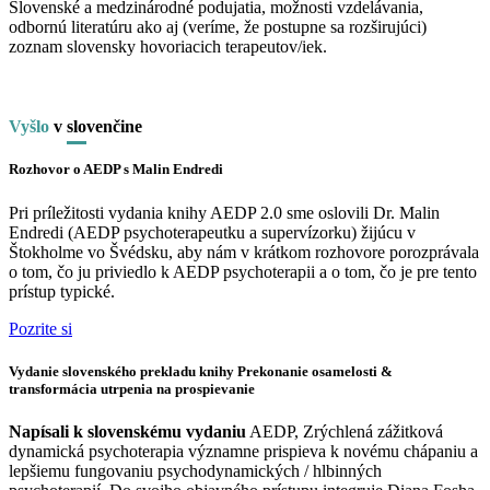
Slovenské a medzinárodné podujatia, možnosti vzdelávania,
odbornú literatúru ako aj (veríme, že postupne sa rozširujúci)
zoznam slovensky hovoriacich terapeutov/iek.
Vyšlo
v
slo
venčine
Rozhovor o AEDP s Malin Endredi
Pri príležitosti vydania knihy AEDP 2.0 sme oslovili Dr. Malin
Endredi (AEDP psychoterapeutku a supervízorku) žijúcu v
Štokholme vo Švédsku, aby nám v krátkom rozhovore porozprávala
o tom, čo ju priviedlo k AEDP psychoterapii a o tom, čo je pre tento
prístup typické.
Pozrite si
Vydanie slovenského prekladu knihy Prekonanie osamelosti &
transformácia utrpenia na prospievanie
Napísali k slovenskému vydaniu
AEDP, Zrýchlená zážitková
dynamická psychoterapia významne prispieva k novému chápaniu a
lepšiemu fungovaniu psychodynamických / hlbinných