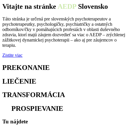
Vitajte na stránke
AEDP
Slovensko
Táto stránka je určená pre slovenských psychoterapeutov a
psychoterapeutky, psychologičky, psychiatričky a ostatných
odborníkov/čky v pomáhajúcich profesiách v oblasti duševného
zdravia, ktorí majú záujem dozvedieť sa viac o AEDP – zrýchlenej
zážitkovej dynamickej psychoterapii – ako aj pre záujemcov o
terapiu.
Zistite viac
PREKONANIE
osamelosti
LIEČENIE
traumy
TRANSFORMÁCIA
utrpenia
na
PROSPIEVANIE
Tu nájdete