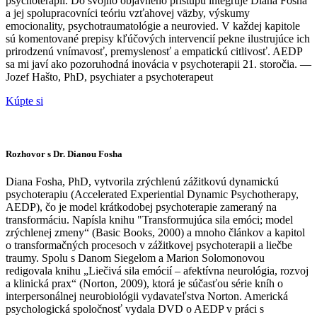
psychoterapií. Do svojho objavného prístupu integruje Diana Fosha
a jej spolupracovníci teóriu vzťahovej väzby, výskumy
emocionality, psychotraumatológie a neurovied. V každej kapitole
sú komentované prepisy kľúčových intervencií pekne ilustrujúce ich
prirodzenú vnímavosť, premyslenosť a empatickú citlivosť. AEDP
sa mi javí ako pozoruhodná inovácia v psychoterapii 21. storočia. —
Jozef Hašto, PhD, psychiater a psychoterapeut
Kúpte si
Rozhovor s Dr. Dianou Fosha
Diana Fosha, PhD, vytvorila zrýchlenú zážitkovú dynamickú
psychoterapiu (Accelerated Experiential Dynamic Psychotherapy,
AEDP), čo je model krátkodobej psychoterapie zameraný na
transformáciu. Napísla knihu "Transformujúca sila emóci; model
zrýchlenej zmeny“ (Basic Books, 2000) a mnoho článkov a kapitol
o transformačných procesoch v zážitkovej psychoterapii a liečbe
traumy. Spolu s Danom Siegelom a Marion Solomonovou
redigovala knihu „Liečivá sila emócií – afektívna neurológia, rozvoj
a klinická prax“ (Norton, 2009), ktorá je súčasťou série kníh o
interpersonálnej neurobiológii vydavateľstva Norton. Americká
psychologická spoločnosť vydala DVD o AEDP v práci s