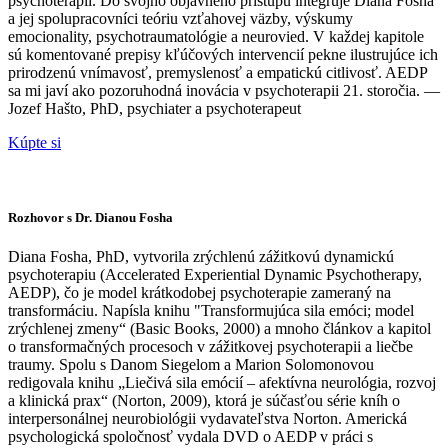
psychoterapií. Do svojho objavného prístupu integruje Diana Fosha
a jej spolupracovníci teóriu vzťahovej väzby, výskumy
emocionality, psychotraumatológie a neurovied. V každej kapitole
sú komentované prepisy kľúčových intervencií pekne ilustrujúce ich
prirodzenú vnímavosť, premyslenosť a empatickú citlivosť. AEDP
sa mi javí ako pozoruhodná inovácia v psychoterapii 21. storočia. —
Jozef Hašto, PhD, psychiater a psychoterapeut
Kúpte si
Rozhovor s Dr. Dianou Fosha
Diana Fosha, PhD, vytvorila zrýchlenú zážitkovú dynamickú
psychoterapiu (Accelerated Experiential Dynamic Psychotherapy,
AEDP), čo je model krátkodobej psychoterapie zameraný na
transformáciu. Napísla knihu "Transformujúca sila emóci; model
zrýchlenej zmeny“ (Basic Books, 2000) a mnoho článkov a kapitol
o transformačných procesoch v zážitkovej psychoterapii a liečbe
traumy. Spolu s Danom Siegelom a Marion Solomonovou
redigovala knihu „Liečivá sila emócií – afektívna neurológia, rozvoj
a klinická prax“ (Norton, 2009), ktorá je súčasťou série kníh o
interpersonálnej neurobiológii vydavateľstva Norton. Americká
psychologická spoločnosť vydala DVD o AEDP v práci s