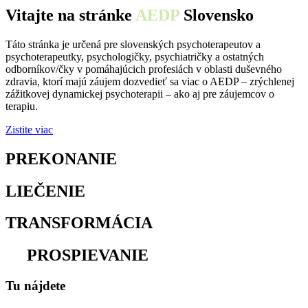
Vitajte na stránke
AEDP
Slovensko
Táto stránka je určená pre slovenských psychoterapeutov a
psychoterapeutky, psychologičky, psychiatričky a ostatných
odborníkov/čky v pomáhajúcich profesiách v oblasti duševného
zdravia, ktorí majú záujem dozvedieť sa viac o AEDP – zrýchlenej
zážitkovej dynamickej psychoterapii – ako aj pre záujemcov o
terapiu.
Zistite viac
PREKONANIE
osamelosti
LIEČENIE
traumy
TRANSFORMÁCIA
utrpenia
na
PROSPIEVANIE
Tu nájdete