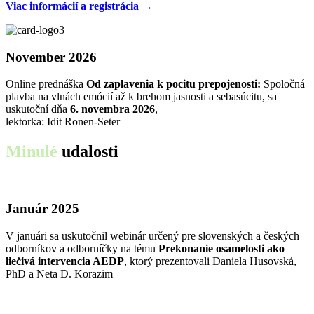
Viac informácií a registrácia →
November 2026
Online prednáška
Od zaplavenia k pocitu prepojenosti:
Spoločná
plavba na vlnách emócií až k brehom jasnosti a sebasúcitu, sa
uskutoční dňa
6. novembra 2026
,
lektorka: Idit Ronen-Seter
Minulé
udalosti
Január 2025
V januári sa uskutočnil webinár určený pre slovenských a českých
odborníkov a odborníčky na tému
Prekonanie osamelosti ako
liečivá intervencia AEDP
, ktorý prezentovali Daniela Husovská,
PhD a Neta D. Korazim