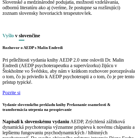
Slovenské a medzinárodné podujatia, možnosti vzdelávania,
odbornú literatúru ako aj (veríme, že postupne sa rozširujúci)
zoznam slovensky hovoriacich terapeutov/iek.
Vyšlo
v
slo
venčine
Rozhovor o AEDP s Malin Endredi
Pri príležitosti vydania knihy AEDP 2.0 sme oslovili Dr. Malin
Endredi (AEDP psychoterapeutku a supervízorku) žijúcu v
Štokholme vo Švédsku, aby nám v krátkom rozhovore porozprávala
o tom, čo ju priviedlo k AEDP psychoterapii a o tom, čo je pre tento
prístup typické.
Pozrite si
Vydanie slovenského prekladu knihy Prekonanie osamelosti &
transformácia utrpenia na prospievanie
Napísali k slovenskému vydaniu
AEDP, Zrýchlená zážitková
dynamická psychoterapia významne prispieva k novému chápaniu a
lepšiemu fungovaniu psychodynamických / hlbinných