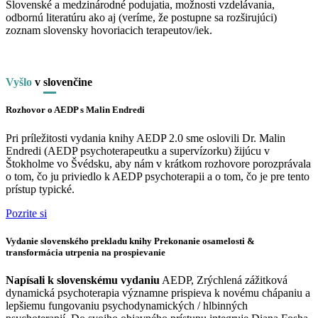
Slovenské a medzinárodné podujatia, možnosti vzdelávania,
odbornú literatúru ako aj (veríme, že postupne sa rozširujúci)
zoznam slovensky hovoriacich terapeutov/iek.
Vyšlo
v
slo
venčine
Rozhovor o AEDP s Malin Endredi
Pri príležitosti vydania knihy AEDP 2.0 sme oslovili Dr. Malin
Endredi (AEDP psychoterapeutku a supervízorku) žijúcu v
Štokholme vo Švédsku, aby nám v krátkom rozhovore porozprávala
o tom, čo ju priviedlo k AEDP psychoterapii a o tom, čo je pre tento
prístup typické.
Pozrite si
Vydanie slovenského prekladu knihy Prekonanie osamelosti &
transformácia utrpenia na prospievanie
Napísali k slovenskému vydaniu
AEDP, Zrýchlená zážitková
dynamická psychoterapia významne prispieva k novému chápaniu a
lepšiemu fungovaniu psychodynamických / hlbinných