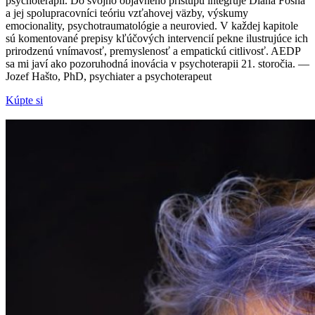
psychoterapií. Do svojho objavného prístupu integruje Diana Fosha
a jej spolupracovníci teóriu vzťahovej väzby, výskumy
emocionality, psychotraumatológie a neurovied. V každej kapitole
sú komentované prepisy kľúčových intervencií pekne ilustrujúce ich
prirodzenú vnímavosť, premyslenosť a empatickú citlivosť. AEDP
sa mi javí ako pozoruhodná inovácia v psychoterapii 21. storočia. —
Jozef Hašto, PhD, psychiater a psychoterapeut
Kúpte si