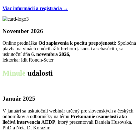
Viac informácií a registrácia →
November 2026
Online prednáška
Od zaplavenia k pocitu prepojenosti:
Spoločná
plavba na vlnách emócií až k brehom jasnosti a sebasúcitu, sa
uskutoční dňa
6. novembra 2026
,
lektorka: Idit Ronen-Seter
Minulé
udalosti
Január 2025
V januári sa uskutočnil webinár určený pre slovenských a českých
odborníkov a odborníčky na tému
Prekonanie osamelosti ako
liečivá intervencia AEDP
, ktorý prezentovali Daniela Husovská,
PhD a Neta D. Korazim