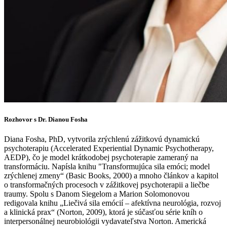
Rozhovor s Dr. Dianou Fosha
Diana Fosha, PhD, vytvorila zrýchlenú zážitkovú dynamickú
psychoterapiu (Accelerated Experiential Dynamic Psychotherapy,
AEDP), čo je model krátkodobej psychoterapie zameraný na
transformáciu. Napísla knihu "Transformujúca sila emóci; model
zrýchlenej zmeny“ (Basic Books, 2000) a mnoho článkov a kapitol
o transformačných procesoch v zážitkovej psychoterapii a liečbe
traumy. Spolu s Danom Siegelom a Marion Solomonovou
redigovala knihu „Liečivá sila emócií – afektívna neurológia, rozvoj
a klinická prax“ (Norton, 2009), ktorá je súčasťou série kníh o
interpersonálnej neurobiológii vydavateľstva Norton. Americká