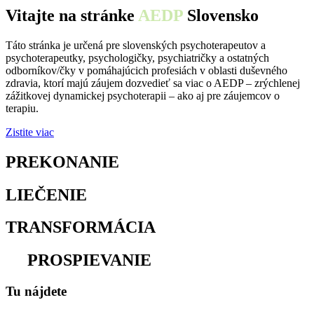
Vitajte na stránke
AEDP
Slovensko
Táto stránka je určená pre slovenských psychoterapeutov a
psychoterapeutky, psychologičky, psychiatričky a ostatných
odborníkov/čky v pomáhajúcich profesiách v oblasti duševného
zdravia, ktorí majú záujem dozvedieť sa viac o AEDP – zrýchlenej
zážitkovej dynamickej psychoterapii – ako aj pre záujemcov o
terapiu.
Zistite viac
PREKONANIE
osamelosti
LIEČENIE
traumy
TRANSFORMÁCIA
utrpenia
na
PROSPIEVANIE
Tu nájdete