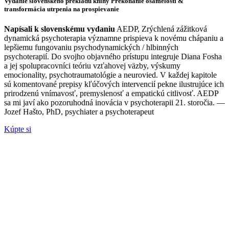
Vydanie slovenského prekladu knihy Prekonanie osamelosti &
transformácia utrpenia na prospievanie
Napísali k slovenskému vydaniu
AEDP, Zrýchlená zážitková
dynamická psychoterapia významne prispieva k novému chápaniu a
lepšiemu fungovaniu psychodynamických / hlbinných
psychoterapií. Do svojho objavného prístupu integruje Diana Fosha
a jej spolupracovníci teóriu vzťahovej väzby, výskumy
emocionality, psychotraumatológie a neurovied. V každej kapitole
sú komentované prepisy kľúčových intervencií pekne ilustrujúce ich
prirodzenú vnímavosť, premyslenosť a empatickú citlivosť. AEDP
sa mi javí ako pozoruhodná inovácia v psychoterapii 21. storočia. —
Jozef Hašto, PhD, psychiater a psychoterapeut
Kúpte si