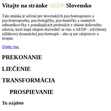
Vitajte na stránke
AEDP
Slovensko
Táto stránka je určená pre slovenských psychoterapeutov a
psychoterapeutky, psychologičky, psychiatričky a ostatných
odborníkov/čky v pomáhajúcich profesiách v oblasti duševného
zdravia, ktorí majú záujem dozvedieť sa viac o AEDP – zrýchlenej
zážitkovej dynamickej psychoterapii – ako aj pre záujemcov o
terapiu.
Zistite viac
PREKONANIE
osamelosti
LIEČENIE
traumy
TRANSFORMÁCIA
utrpenia
na
PROSPIEVANIE
Tu nájdete