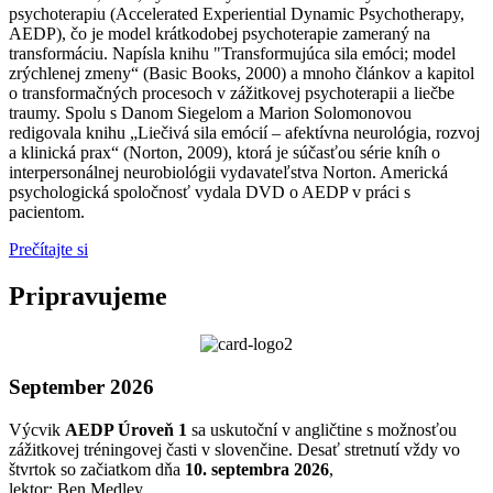
psychoterapiu (Accelerated Experiential Dynamic Psychotherapy,
AEDP), čo je model krátkodobej psychoterapie zameraný na
transformáciu. Napísla knihu "Transformujúca sila emóci; model
zrýchlenej zmeny“ (Basic Books, 2000) a mnoho článkov a kapitol
o transformačných procesoch v zážitkovej psychoterapii a liečbe
traumy. Spolu s Danom Siegelom a Marion Solomonovou
redigovala knihu „Liečivá sila emócií – afektívna neurológia, rozvoj
a klinická prax“ (Norton, 2009), ktorá je súčasťou série kníh o
interpersonálnej neurobiológii vydavateľstva Norton. Americká
psychologická spoločnosť vydala DVD o AEDP v práci s
pacientom.
Prečítajte si
Pripravujeme
September 2026
Výcvik
AEDP Úroveň 1
sa uskutoční v angličtine s možnosťou
zážitkovej tréningovej časti v slovenčine. Desať stretnutí vždy vo
štvrtok so začiatkom dňa
10. septembra 2026
,
lektor: Ben Medley