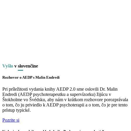
Vyšlo
v
slo
venčine
Rozhovor o AEDP s Malin Endredi
Pri príležitosti vydania knihy AEDP 2.0 sme oslovili Dr. Malin
Endredi (AEDP psychoterapeutku a supervízorku) žijúcu v
Štokholme vo Švédsku, aby nám v krátkom rozhovore porozprávala
o tom, čo ju priviedlo k AEDP psychoterapii a o tom, čo je pre tento
prístup typické.
Pozrite si