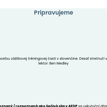
Pripravujeme
osťou zážitkovej tréningovej časti v slovenčine. Desať stretnutí
lektor: Ben Medley
oznaný / rozpoznaná ako liečivá sila v AEDP
sa uskutoční dň