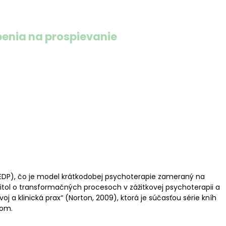
penia na prospievanie
iu a lepšiemu fungovaniu psychodynamických / hlbinných
onality, psychotraumatológie a neurovied. V každej kapitole
 AEDP sa mi javí ako pozoruhodná inovácia v psychoterapii
AEDP), čo je model krátkodobej psychoterapie zameraný na
itol o transformačných procesoch v zážitkovej psychoterapii a
 a klinická prax“ (Norton, 2009), ktorá je súčasťou série kníh
tom.