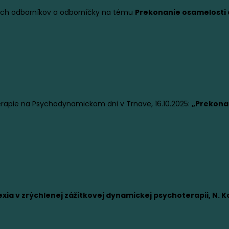
kých odborníkov a odborníčky na tému
Prekonanie osamelosti a
erapie na Psychodynamickom dni v Trnave, 16.10.2025:
„Prekonan
exia v zrýchlenej zážitkovej dynamickej psychoterapii, N. 