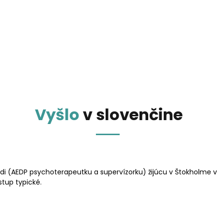
 vzdelávania, odbornú literatúru ako aj (verí
Vyšlo
v
slo
venčine
 Endredi (AEDP psychoterapeutku a supervízorku) žijúcu v Štokhol
stup typické.