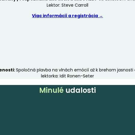
Lektor: Steve Carroll
Viac informácií a registrácia →
enosti:
Spoločná plavba na vlnách emócií až k brehom jasnosti 
lektorka: Idit Ronen-Seter
Minulé
udalosti