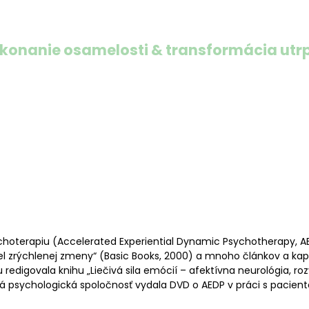
konanie osamelosti & transformácia utr
 dynamická psychoterapia významne prispieva k novému chápan
osha a jej spolupracovníci teóriu vzťahovej väzby, výskumy emoci
e ich prirodzenú vnímavosť, premyslenosť a empatickú citlivosť.
ychoterapiu (Accelerated Experiential Dynamic Psychotherapy, 
el zrýchlenej zmeny“ (Basic Books, 2000) a mnoho článkov a kap
govala knihu „Liečivá sila emócií – afektívna neurológia, rozvoj
ká psychologická spoločnosť vydala DVD o AEDP v práci s pacien