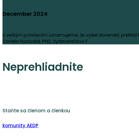
December 2024
S veľkým potešením oznamujeme, že vyšiel slovenský preklad 
Daniela Husovská, PhD, Vydavateľstvo F
Neprehliadnite
Staňte sa členom a členkou
komunity AEDP