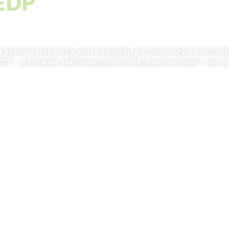
EDP
Slovensko
 psychoterapeutky, psychologičky, psychiatričky a ostatnýc
EDP – zrýchlenej zážitkovej dynamickej psychoterapii – ako a