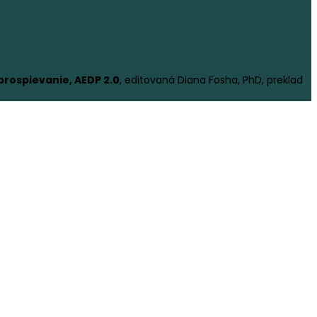
rospievanie, AEDP 2.0
, editovaná Diana Fosha, PhD, preklad