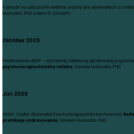
V januári sa uskutočnil webinár určený pre slovenských a čes
Husovská, PhD a Neta D. Korazim
Október 2025
Predstavenie AEDP - zrýchlenej zážitkovej dynamickej psychot
psychoterapeutického vzťahu
, Daniela Husovská, PhD
Jún 2025
XXXIV. Česko-Slovenská Psychoterapeutická konferencia:
Refl
prehlbuje uzdravovanie
, Daniela Husovská, PhD,