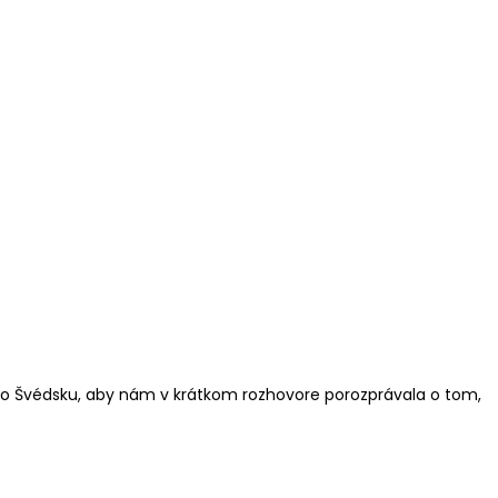
me, že postupne sa rozširujúci) zoznam
me vo Švédsku, aby nám v krátkom rozhovore porozprávala o tom,