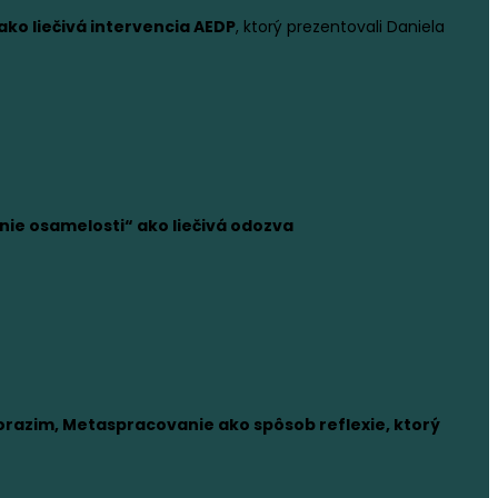
ko liečivá intervencia AEDP
, ktorý prezentovali Daniela
ie osamelosti“ ako liečivá odozva
Korazim, Metaspracovanie ako spôsob reflexie, ktorý