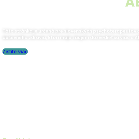
Vitajte na stránke
A
Táto stránka je určená pre slovenských psychoterapeutov a
duševného zdravia, ktorí majú záujem dozvedieť sa viac o A
Zistite viac