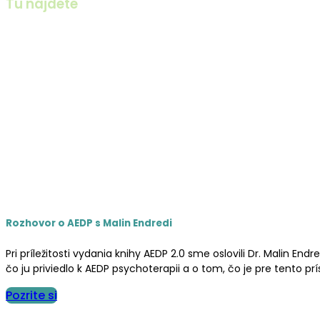
Tu nájdete
Slovenské a medzinárodné podujatia, možnosti
slovensky hovoriacich terapeutov/iek.
Rozhovor o AEDP s Malin Endredi
Pri príležitosti vydania knihy AEDP 2.0 sme oslovili Dr. Malin
čo ju priviedlo k AEDP psychoterapii a o tom, čo je pre tento prí
Pozrite si