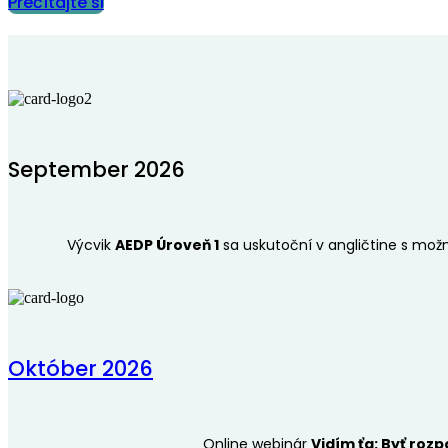
Prečítajte si
September 2026
Výcvik
AEDP Úroveň 1
sa uskutoční v angličtine s možn
Október 2026
Online webinár
Vidím ťa: Byť rozp