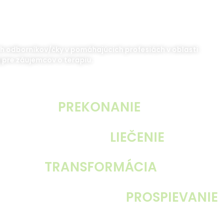
h odborníkov/čky v pomáhajúcich profesiách v oblasti
j pre záujemcov o terapiu.
PREKONANIE
osamelosti
LIEČENIE
traumy
TRANSFORMÁCIA
utrpenia
na
PROSPIEVANIE