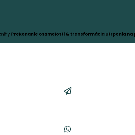
knihy
Prekonanie osamelosti & transformácia utrpenia na p