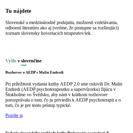
Tu nájdete
Slovenské a medzinárodné podujatia, možnosti vzdelávania,
odbornú literatúru ako aj (veríme, že postupne sa rozširujúci)
zoznam slovensky hovoriacich terapeutov/iek.
Vyšlo
v
slo
venčine
Rozhovor o AEDP s Malin Endredi
Pri príležitosti vydania knihy AEDP 2.0 sme oslovili Dr. Malin
Endredi (AEDP psychoterapeutku a supervízorku) žijúcu v
Štokholme vo Švédsku, aby nám v krátkom rozhovore
porozprávala o tom, čo ju priviedlo k AEDP psychoterapii a o
tom, čo je pre tento prístup typické.
Pozrite si
Vydanie slovenského prekladu knihy Prekonanie osamelosti &