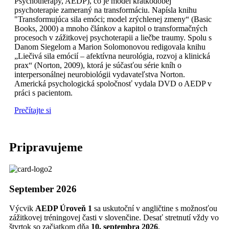
Psychotherapy, AEDP), čo je model krátkodobej
psychoterapie zameraný na transformáciu. Napísla knihu
"Transformujúca sila emóci; model zrýchlenej zmeny“ (Basic
Books, 2000) a mnoho článkov a kapitol o transformačných
procesoch v zážitkovej psychoterapii a liečbe traumy. Spolu s
Danom Siegelom a Marion Solomonovou redigovala knihu
„Liečivá sila emócií – afektívna neurológia, rozvoj a klinická
prax“ (Norton, 2009), ktorá je súčasťou série kníh o
interpersonálnej neurobiológii vydavateľstva Norton.
Americká psychologická spoločnosť vydala DVD o AEDP v
práci s pacientom.
Prečítajte si
Pripravujeme
September 2026
Výcvik
AEDP Úroveň 1
sa uskutoční v angličtine s možnosťou
zážitkovej tréningovej časti v slovenčine. Desať stretnutí vždy vo
štvrtok so začiatkom dňa
10. septembra 2026
,