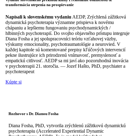
transformácia utrpenia na prospievanie
Napísali k slovenskému vydaniu
AEDP, Zrýchlená zážitková
dynamická psychoterapia významne prispieva k novému
chápaniu a lepšiemu fungovaniu psychodynamických /
hlbinných psychoterapií. Do svojho objavného prístupu integruje
Diana Fosha a jej spolupracovníci teóriu vzťahovej väzby,
výskumy emocionality, psychotraumatológie a neurovied. V
každej kapitole sú komentované prepisy kľúčových intervencií
pekne ilustrujúce ich prirodzenú vnímavosť, premyslenosť a
empatickú citlivosť. AEDP sa mi javí ako pozoruhodná inovácia
v psychoterapii 21. storočia. — Jozef Hašto, PhD, psychiater a
psychoterapeut
Kúpte si
Rozhovor s Dr. Dianou Fosha
Diana Fosha, PhD, vytvorila zrýchlenú zážitkovú dynamickú
psychoterapiu (Accelerated Experiential Dynamic