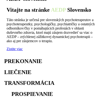
Vitajte na stránke
AEDP
Slovensko
Táto stránka je určená pre slovenských psychoterapeutov a
psychoterapeutky, psychologičky, psychiatričky a ostatných
odborníkov/čky v pomáhajúcich profesiách v oblasti
duševného zdravia, ktorí majú záujem dozvedieť sa viac o
AEDP – zrýchlenej zážitkovej dynamickej psychoterapii –
ako aj pre záujemcov o terapiu.
Zistite viac
PREKONANIE
osamelosti
LIEČENIE
traumy
TRANSFORMÁCIA
utrpenia
na
PROSPIEVANIE